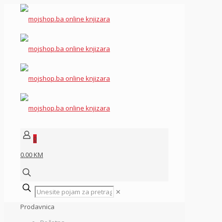
0
0.00 KM
✕
Prodavnica