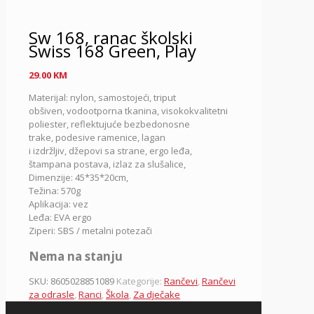
Sw 168, ranac školski
Swiss 168 Green, Play
29.00
KM
Materijal: nylon, samostojeći, triput
obšiven, vodootporna tkanina, visokokvalitetni
poliester, reflektujuće bezbedonosne
trake, podesive ramenice, lagan
i izdržljiv, džepovi sa strane, ergo leđa,
štampana postava, izlaz za slušalice,
Dimenzije: 45*35*20cm,
Težina: 570g
Aplikacija: vez
Leđa: EVA ergo
Ziperi: SBS / metalni potezači
Nema na stanju
SKU:
8605028851089
Kategorije:
Rančevi
,
Rančevi
za odrasle
,
Ranci
,
Škola
,
Za dječake