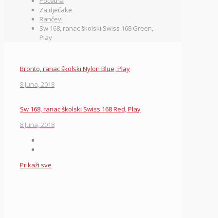
Početna
Za dječake
Rančevi
Sw 168, ranac školski Swiss 168 Green,
Play
Bronto, ranac školski Nylon Blue, Play
8 Juna, 2018
Sw 168, ranac školski Swiss 168 Red, Play
8 Juna, 2018
Prikaži sve