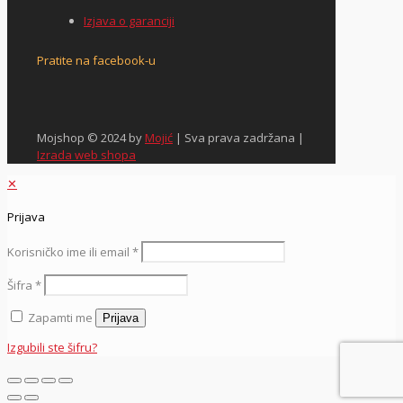
Izjava o garanciji
Pratite na facebook-u
Mojshop © 2024 by
Mojić
| Sva prava zadržana |
Izrada web shopa
✕
Prijava
Korisničko ime ili email
*
Šifra
*
Zapamti me
Prijava
Izgubili ste šifru?