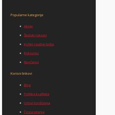
Popularne kategorije
Akcije
Školski ruksaci
Koferi i putne torbe
Rokovnici
Novčanici
Korisni linkovi
Blog
Politika kvaliteta
Uslovi korišćenja
Česta pitanja