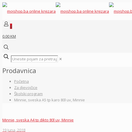
0
0.00 KM
✕
Prodavnica
Početna
Za djevojčice
Školski program
Minnie, sveska A5 tp karo 80l uv, Minnie
Minnie, sveska A4 tp dikto 80l uv, Minnie
19 Juna, 2018