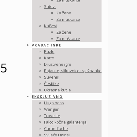
Za muškarce
Satovi
Za žene
Za muškarce
Kaiševi
Za žene
Za muškarce
VRABAC IGRE
Puzle
Karte
A5
Društvene igre
Bojanke, slikovnice i vježbanke
Suveniri
Čestitke
Ukrasne kutije
EKSKLUZIVNO
Hugo boss
Wenger
Travelite
Falco kožna galanterija
Carand'ache
Svijeće i mirisi