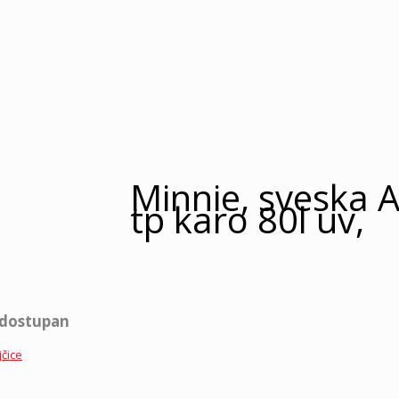
Minnie, sveska 
tp karo 80l uv,
edostupan
jčice