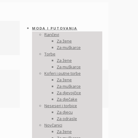
MODA I PUTOVANJA
Rančevi
Za žene
Za muškarce
Torbe
Za žene
Za muškarce
Koferi i putne torbe
Za žene
Za muškarce
Za djevojčice
Za dječake
Neseseri i torbice
Za djecu
Za odrasle
Novčanici
Za žene