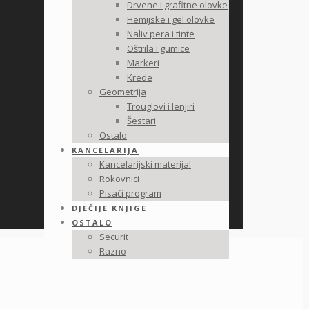
Drvene i grafitne olovke
Hemijske i gel olovke
Naliv pera i tinte
Oštrila i gumice
Markeri
Krede
Geometrija
Trouglovi i lenjiri
Šestari
Ostalo
KANCELARIJA
Kancelarijski materijal
Rokovnici
Pisaći program
DJEČIJE KNJIGE
OSTALO
Securit
Razno