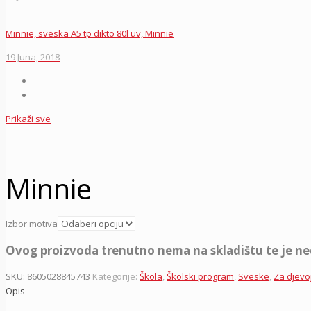
Minnie, sveska A5 tp dikto 80l uv, Minnie
19 Juna, 2018
Prikaži sve
Minnie
Izbor motiva
Ovog proizvoda trenutno nema na skladištu te je n
SKU:
8605028845743
Kategorije:
Škola
,
Školski program
,
Sveske
,
Za djevo
Opis