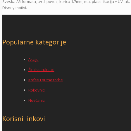
Sveska A5 formata, tvrdi povez, korica 1.7mm, mat plastifikacija + UV lak. U
Disney motivi.
Popularne kategorije
Akcije
Školski ruksaci
Koferi i putne torbe
Rokovnici
Novčanici
Korisni linkovi