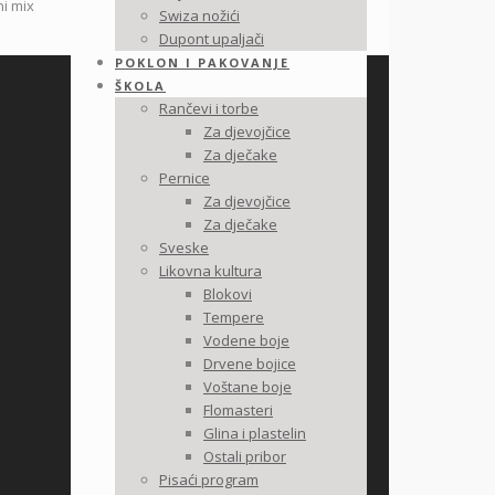
ni mix
Swiza nožići
Dupont upaljači
POKLON I PAKOVANJE
ŠKOLA
Rančevi i torbe
Za djevojčice
Za dječake
Pernice
Za djevojčice
Za dječake
Sveske
Likovna kultura
Blokovi
Tempere
Vodene boje
Drvene bojice
Voštane boje
Flomasteri
Glina i plastelin
Ostali pribor
Pisaći program