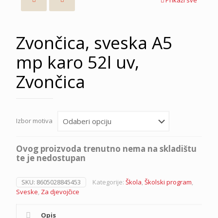
Zvončica, sveska A5
mp karo 52l uv,
Zvončica
Izbor motiva
Ovog proizvoda trenutno nema na skladištu
te je nedostupan
SKU:
8605028845453
Kategorije:
Škola
,
Školski program
,
Sveske
,
Za djevojčice
Opis