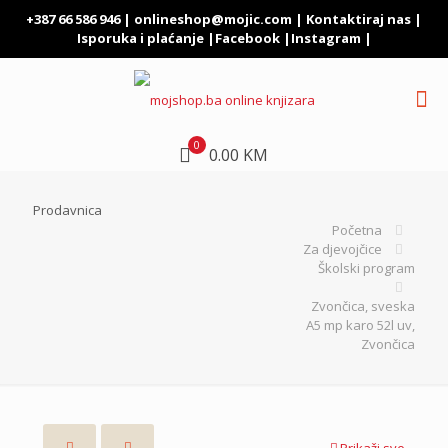
+387 66 586 946 |
onlineshop@mojic.com
|
Kontaktiraj nas
|
Isporuka i plaćanje
|
Facebook
|
Instagram
|
0
0.00 KM
Prodavnica
Početna
Za djevojčice
Školski program
Zvončica, sveska
A5 mp karo 52l uv,
Zvončica
Prikaži sve