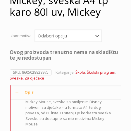
Mickey, sveska A4 tp
karo 80l uv, Mickey
Izbor motiva
Ovog proizvoda trenutno nema na skladištu
te je nedostupan
SKU:
8605028828975
Kategorije:
Škola
,
Školski program
,
Sveske
,
Za dječake
Opis
Mickey Mouse, sveska sa omiljenim Disney
motivom za dječake – u formatu A4, tvrdog
poveza, od 80 lista. U pitanju je kockasta sveska.
Sveske su dostupne sa mix motivima Mickey
Mouse.