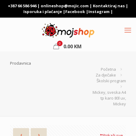
+387 66 586 946 |
onlineshop@mojic.com
|
Kontaktiraj nas
|
Isporuka i plaćanje
|
Facebook
|
Instagram
|
0
0.00
KM
Prodavnica
Početna
Za dječake
Školski program
Mickey, sveska A4
tp karo 80l uv,
Mickey
Prikaži sve