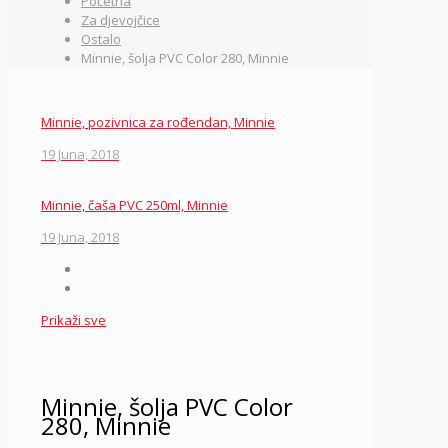
Početna
Za djevojčice
Ostalo
Minnie, šolja PVC Color 280, Minnie
Minnie, pozivnica za rođendan, Minnie
19 Juna, 2018
Minnie, čaša PVC 250ml, Minnie
19 Juna, 2018
Prikaži sve
Minnie, šolja PVC Color
280, Minnie