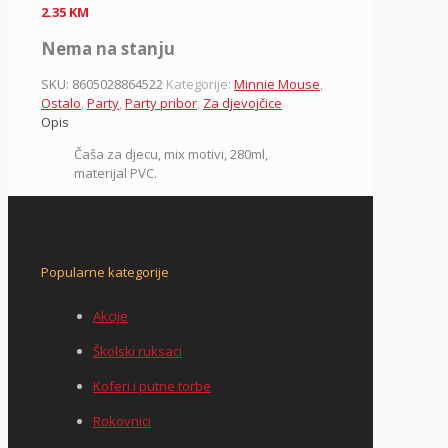
2.35
KM
Nema na stanju
SKU:
8605028864522
Kategorije:
Minnie Mouse
,
Ostalo
,
Party
,
Party pribor
,
Za djevojčice
Opis
Čaša za djecu, mix motivi, 280ml,
materijal PVC.
Popularne kategorije
Akcije
Školski ruksaci
Koferi i putne torbe
Rokovnici