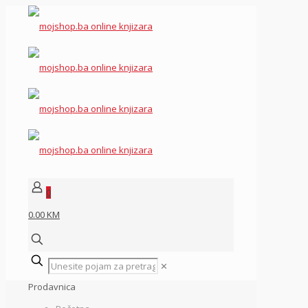
0
0.00 KM
✕
Prodavnica