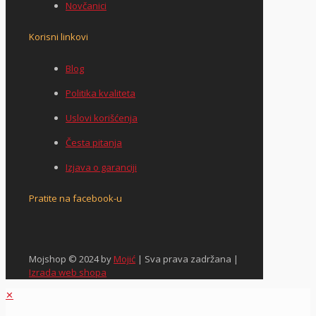
Novčanici
Korisni linkovi
Blog
Politika kvaliteta
Uslovi korišćenja
Česta pitanja
Izjava o garanciji
Pratite na facebook-u
Mojshop © 2024 by
Mojić
| Sva prava zadržana |
Izrada web shopa
✕