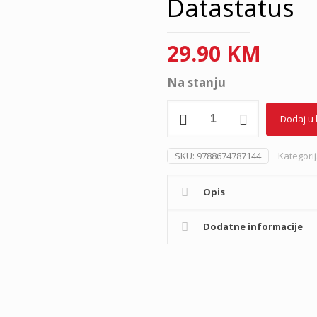
Datastatus
29.90
KM
Na stanju
Slikovnica,
Dodaj u
sklapalica
Dinosaurusi,
Datastatus
SKU:
9788674787144
Kategori
količina
Opis
Dodatne informacije