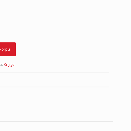
 korpu
ja:
Knjige