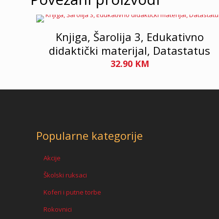
Knjiga, Šarolija 3, Edukativno
didaktički materijal, Datastatus
32.90
KM
Popularne kategorije
Akcije
Školski ruksaci
Koferi i putne torbe
Rokovnici