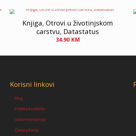
Knjiga, Otrovi u životinjskom
carstvu, Datastatus
34.90
KM
Korisni linkovi
Blog
Politika kvaliteta
Uslovi korišćenja
Česta pitanja