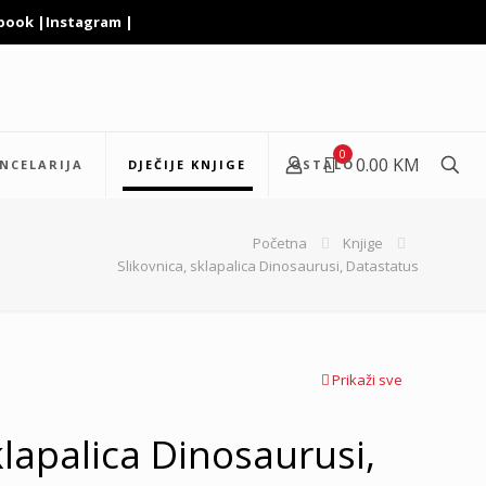
book
|
Instagram
|
0
0.00 KM
NCELARIJA
DJEČIJE KNJIGE
OSTALO
Početna
Knjige
Slikovnica, sklapalica Dinosaurusi, Datastatus
Prikaži sve
klapalica Dinosaurusi,