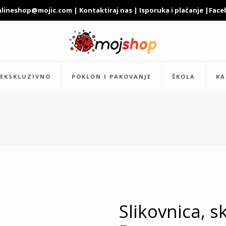
nlineshop@mojic.com
|
Kontaktiraj nas
|
Isporuka i plaćanje
|
Face
EKSKLUZIVNO
POKLON I PAKOVANJE
ŠKOLA
KA
Slikovnica, s