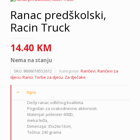
Ranac predškolski,
Racin Truck
14.40
KM
Nema na stanju
SKU:
8606016552612
Kategorije:
Rančevi
,
Rančevi za
djecu
,
Ranci
,
Torbe za djecu
,
Za dječake
Opis
Dečiji ranac odličnog kvaliteta.
Pogodan za svakodnevne aktivnosti.
Materijal: poliester 600D,
meka leđa,
Dimenzija: 35x26x13cm,
Težina: 240 grama