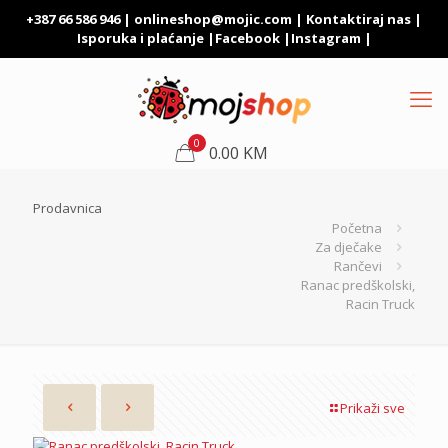
+387 66 586 946 |
onlineshop@mojic.com
|
Kontaktiraj nas
|
Isporuka i plaćanje
|
Facebook
|
Instagram
|
0
0.00 KM
Prodavnica
Početna
Za dječake
Rančevi
Ranac predškolski,
Racin Truck
Prikaži sve