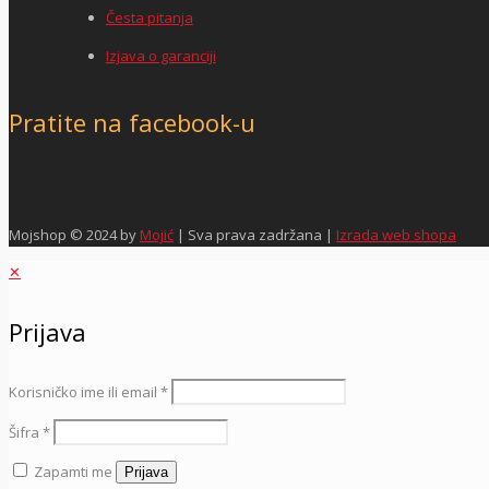
Česta pitanja
Izjava o garanciji
Pratite na facebook-u
Mojshop © 2024 by
Mojić
| Sva prava zadržana |
Izrada web shopa
✕
Prijava
Korisničko ime ili email
*
Šifra
*
Zapamti me
Prijava