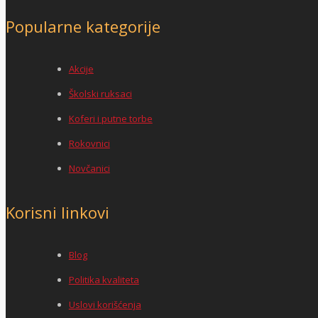
Popularne kategorije
Akcije
Školski ruksaci
Koferi i putne torbe
Rokovnici
Novčanici
Korisni linkovi
Blog
Politika kvaliteta
Uslovi korišćenja