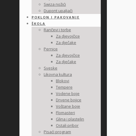
Swiza nožići
Dupont upaljači
POKLON I PAKOVANJE
ŠKOLA
Rančevi i torbe
Za djevojčice
Za dječake
Pernice
Za djevojčice
Za dječake
Sveske
Likovna kultura
Blokovi
Tempere
Vodene boje
Drvene bojice
Voštane boje
Flomasteri
Glina i plastelin
Ostali pribor
Pisaći program