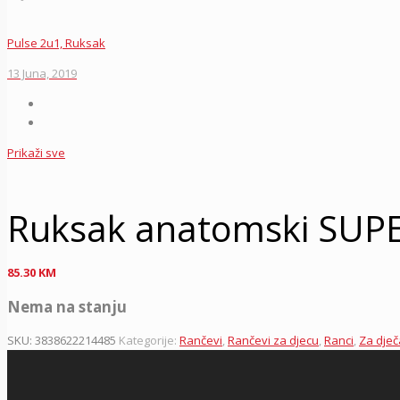
Pulse 2u1, Ruksak
13 Juna, 2019
Prikaži sve
Ruksak anatomski SUP
85.30
KM
Nema na stanju
SKU:
3838622214485
Kategorije:
Rančevi
,
Rančevi za djecu
,
Ranci
,
Za dje