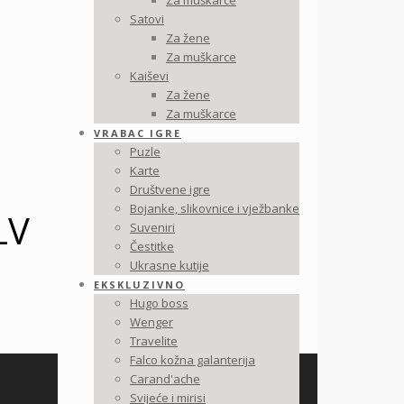
Za muškarce
Satovi
Za žene
Za muškarce
Kaiševi
Za žene
Za muškarce
VRABAC IGRE
Puzle
Karte
Društvene igre
Bojanke, slikovnice i vježbanke
LV
Suveniri
Čestitke
Ukrasne kutije
EKSKLUZIVNO
Hugo boss
Wenger
Travelite
Falco kožna galanterija
Carand'ache
Svijeće i mirisi