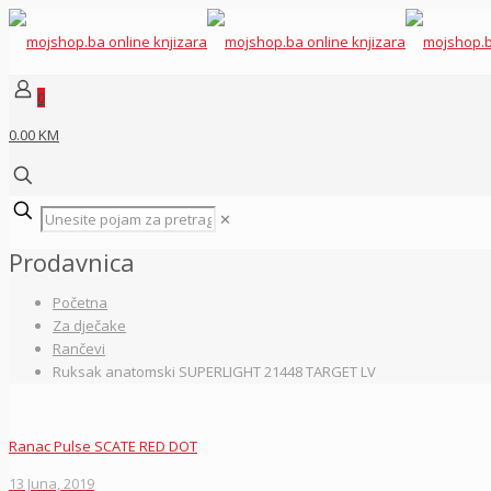
0
0.00 KM
✕
Prodavnica
Početna
Za dječake
Rančevi
Ruksak anatomski SUPERLIGHT 21448 TARGET LV
Ranac Pulse SCATE RED DOT
13 Juna, 2019