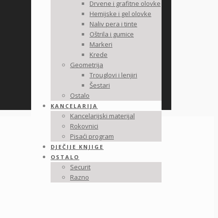
Drvene i grafitne olovke
Hemijske i gel olovke
Naliv pera i tinte
Oštrila i gumice
Markeri
Krede
Geometrija
Trouglovi i lenjiri
Šestari
Ostalo
KANCELARIJA
Kancelarijski materijal
Rokovnici
Pisaći program
DJEČIJE KNJIGE
OSTALO
Securit
Razno