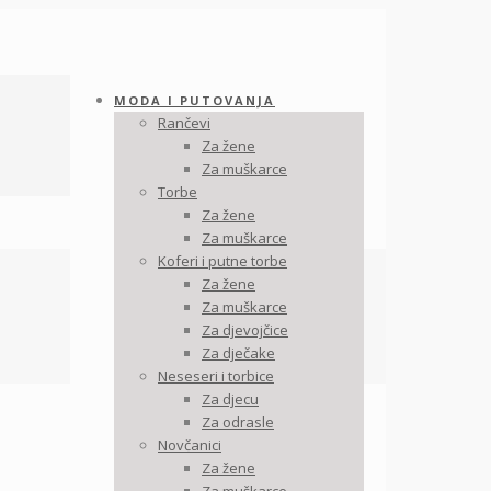
MODA I PUTOVANJA
Rančevi
Za žene
Za muškarce
Torbe
Za žene
Za muškarce
Koferi i putne torbe
Za žene
Za muškarce
Za djevojčice
Za dječake
Neseseri i torbice
Za djecu
Za odrasle
Novčanici
Za žene