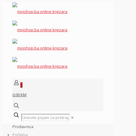
0
0.00 KM
✕
Prodavnica
Početna