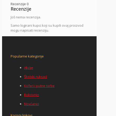
Recenzije
0
Recenzije
Još nema recenzija.
Samo logirani kupci koji su kupili ovaj proizvod
mogu napisati recenziju.
Popularne kategorije
Akcije
Školski ruksaci
Koferi i putne torbe
Rokovnici
Novčanici
Korisni linkovi