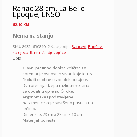
Ranac 28 cm, La Belle
Epoque, ENSO
62.10
KM
Nema na stanju
SKU:
8435465081042
Kategorije:
Rančevi
,
Rančevi
za djecu
,
Ranci
,
Za djevojčice
Opis
Glavni pretinac idealne veličine za
spremanje osnovnih stvari koje idu za
školu ili osobne stvari dok putujete.
Dva prednja džepa različitih veličina
za dodatnu opremu. Široke,
ergonomske i podstavljene
naramenice koje savršeno pristaju na
leđima.
Dimenzije: 23 cm x 28 cm x 10 cm
Materijal: poliester