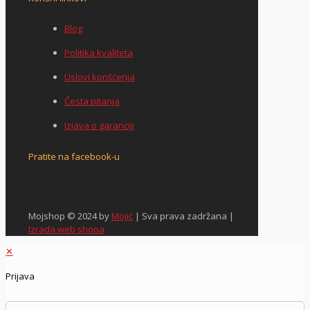
Blog
Politika kvaliteta
Uslovi korišćenja
Česta pitanja
Izjava o garanciji
Pratite na facebook-u
Mojshop © 2024 by
Mojić
| Sva prava zadržana |
Izrada web shopa
✕
Prijava