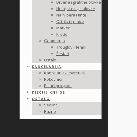
Drvene i grafitne olovke
Hemijske i gel olovke
Naliv pera i tinte
Oštrila i gumice
Markeri
Krede
Geometrija
Trouglovi i lenjiri
Šestari
Ostalo
KANCELARIJA
Kancelarijski materijal
Rokovnici
Pisaći program
DJEČIJE KNJIGE
OSTALO
Securit
Razno