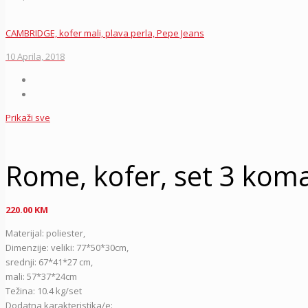
CAMBRIDGE, kofer mali, plava perla, Pepe Jeans
10 Aprila, 2018
Prikaži sve
Rome, kofer, set 3 komad
220.00
KM
Materijal: poliester,
Dimenzije: veliki: 77*50*30cm,
srednji: 67*41*27 cm,
mali: 57*37*24cm
Težina: 10.4 kg/set
Dodatna karakteristika/e: