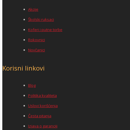
Akcije
Školski ruksaci
Koferi i putne torbe
Rokovnici
Novčanici
Korisni linkovi
Blog
Politika kvaliteta
Uslovi korišćenja
Česta pitanja
Izjava o garanciji