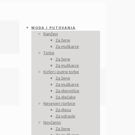
MODA I PUTOVANJA
Rančevi
Za žene
Za muškarce
Torbe
Za žene
Za muškarce
Koferi i putne torbe
Za žene
Za muškarce
Za djevojčice
Za dječake
Neseseri i torbice
Za djecu
Za odrasle
Novčanici
Za žene