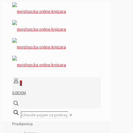
0
0.00 KM
✕
Prodavnica