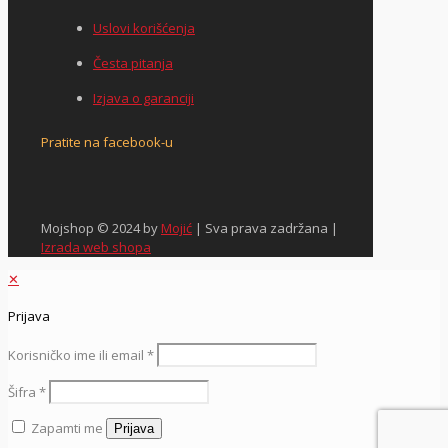
Uslovi korišćenja
Česta pitanja
Izjava o garanciji
Pratite na facebook-u
Mojshop © 2024 by
Mojić
| Sva prava zadržana |
Izrada web shopa
✕
Prijava
Korisničko ime ili email
*
Šifra
*
Zapamti me
Prijava