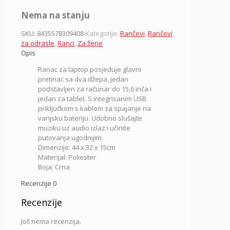
Nema na stanju
SKU:
8435578309408
Kategorije:
Rančevi
,
Rančevi
za odrasle
,
Ranci
,
Za žene
Opis
Ranac za laptop posjeduje glavni
pretinac sa dva džepa, jedan
podstavljen za računar do 15,6 inča i
jedan za tablet. S integrisanim USB
priključkom s kablom za spajanje na
vanjsku bateriju. Udobno slušajte
muziku uz audio izlaz i učinite
putovanja ugodnijim.
Dimenzije: 44 x 32 x 15cm
Materijal: Poliester
Boja: Crna
Recenzije
0
Recenzije
Još nema recenzija.