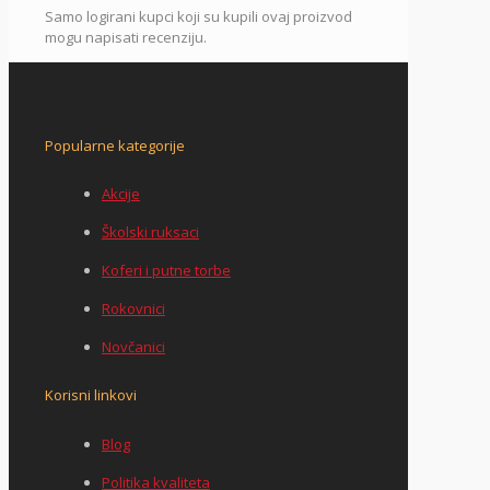
Samo logirani kupci koji su kupili ovaj proizvod
mogu napisati recenziju.
Popularne kategorije
Akcije
Školski ruksaci
Koferi i putne torbe
Rokovnici
Novčanici
Korisni linkovi
Blog
Politika kvaliteta