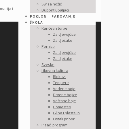
Swiza nožići
macija i
Dupont upaljači
POKLON I PAKOVANJE
ŠKOLA
Rančevi i torbe
Za djevojčice
Za dječake
Pernice
Za djevojčice
Za dječake
Sveske
Likovna kultura
Blokovi
Tempere
Vodene boje
Drvene bojice
Voštane boje
Flomasteri
Glina i plastelin
Ostali pribor
Pisaći program