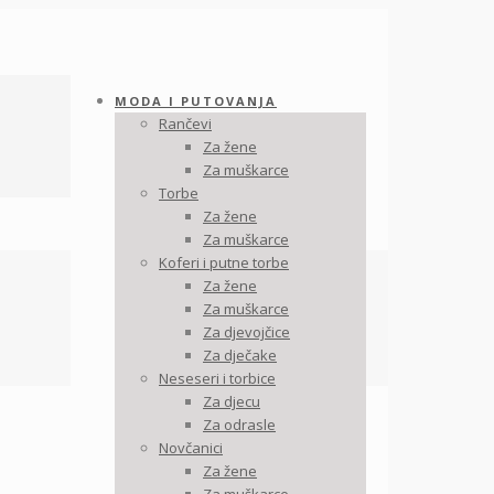
MODA I PUTOVANJA
Rančevi
Za žene
Za muškarce
Torbe
Za žene
Za muškarce
Koferi i putne torbe
Za žene
Za muškarce
Za djevojčice
Za dječake
Neseseri i torbice
Za djecu
Za odrasle
Novčanici
Za žene