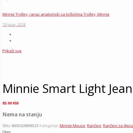
Minnie Trolley, ranac anatomski sa točkićima Trolley, Minnie
19 Juna, 2018
Prikaži sve
Minnie Smart Light Jean
85.00
KM
Nema na stanju
SKU:
8605028896523
Kategorije:
Minnie Mouse
,
Rančevi
,
Rančevi za djec
Opis