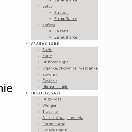
Za muškarce
Satovi
Za žene
Za muškarce
Kaiševi
Za žene
Za muškarce
VRABAC IGRE
Puzle
Karte
Društvene igre
Bojanke, slikovnice i vježbanke
Suveniri
Čestitke
nie
Ukrasne kutije
EKSKLUZIVNO
Hugo boss
Wenger
Travelite
Falco kožna galanterija
Carand'ache
Svijeće i mirisi