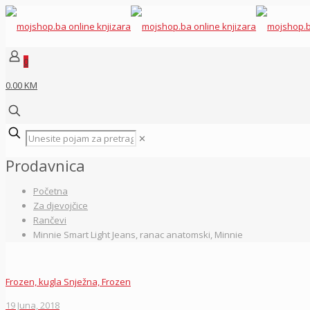
0
0.00 KM
✕
Prodavnica
Početna
Za djevojčice
Rančevi
Minnie Smart Light Jeans, ranac anatomski, Minnie
Frozen, kugla Snježna, Frozen
19 Juna, 2018