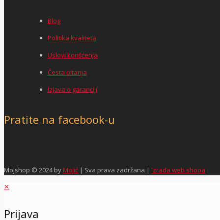
Blog
Politika kvaliteta
Uslovi korišćenja
Česta pitanja
Izjava o garanciji
Pratite na facebook-u
Mojshop © 2024 by
Mojić
| Sva prava zadržana |
Izrada web shopa
✕
Prijava