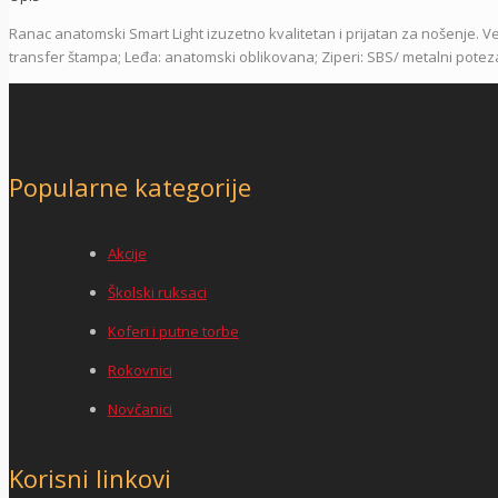
Ranac anatomski Smart Light izuzetno kvalitetan i prijatan za nošenje. Vel
transfer štampa; Leđa: anatomski oblikovana; Ziperi: SBS/ metalni potez
Popularne kategorije
Akcije
Školski ruksaci
Koferi i putne torbe
Rokovnici
Novčanici
Korisni linkovi