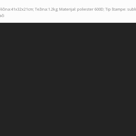
ičina:41x32x21cm; Težina:1.2kg; Materijal: poliester 600D; Tip štampe: subli
ači