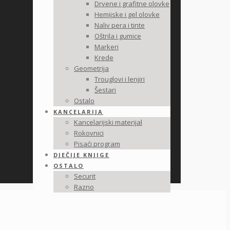
Drvene i grafitne olovke
Hemijske i gel olovke
Naliv pera i tinte
Oštrila i gumice
Markeri
Krede
Geometrija
Trouglovi i lenjiri
Šestari
Ostalo
KANCELARIJA
Kancelarijski materijal
Rokovnici
Pisaći program
DJEČIJE KNJIGE
OSTALO
Securit
Razno