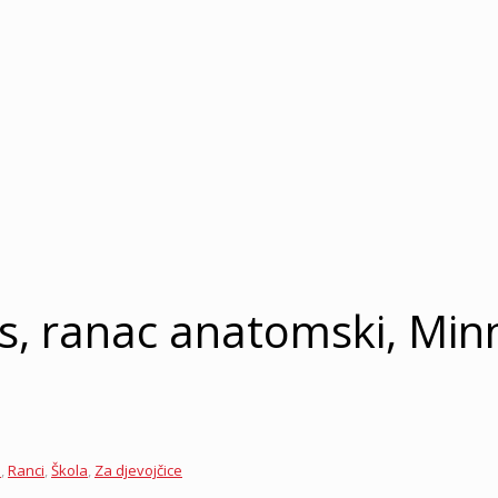
s, ranac anatomski, Min
u
,
Ranci
,
Škola
,
Za djevojčice