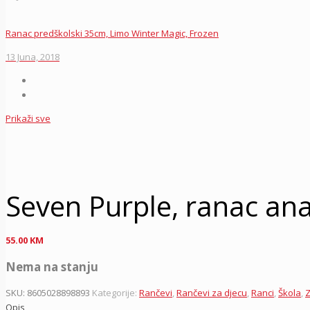
Ranac predškolski 35cm, Limo Winter Magic, Frozen
13 Juna, 2018
Prikaži sve
Seven Purple, ranac an
55.00
KM
Nema na stanju
SKU:
8605028898893
Kategorije:
Rančevi
,
Rančevi za djecu
,
Ranci
,
Škola
,
Z
Opis