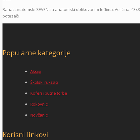
Ranac anatomski SEVEN sa anatomski oblikovanim leđima. Veličina: 43x34x20
potezači.
Popularne kategorije
Akcije
Školski ruksaci
Koferi i putne torbe
Rokovnici
Novčanici
Korisni linkovi