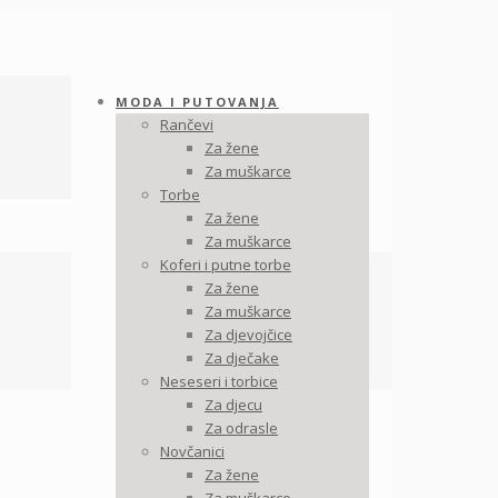
MODA I PUTOVANJA
Rančevi
Za žene
Za muškarce
Torbe
Za žene
Za muškarce
Koferi i putne torbe
Za žene
Za muškarce
Za djevojčice
Za dječake
Neseseri i torbice
Za djecu
Za odrasle
Novčanici
Za žene