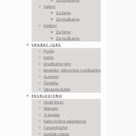
Za muškarce
Satovi
Za žene
Za muškarce
Kaiševi
Za žene
Za muškarce
VRABAC IGRE
Puzle
Karte
Društvene igre
Bojanke, slikovnice i vježbanke
Suveniri
Čestitke
Ukrasne kutije
EKSKLUZIVNO
Hugo boss
Wenger
Travelite
Falco kožna galanterija
Carand'ache
Svijeće i mirisi