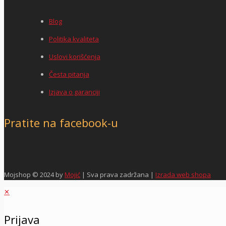
Blog
Politika kvaliteta
Uslovi korišćenja
Česta pitanja
Izjava o garanciji
Pratite na facebook-u
Mojshop © 2024 by
Mojić
| Sva prava zadržana |
Izrada web shopa
✕
Prijava