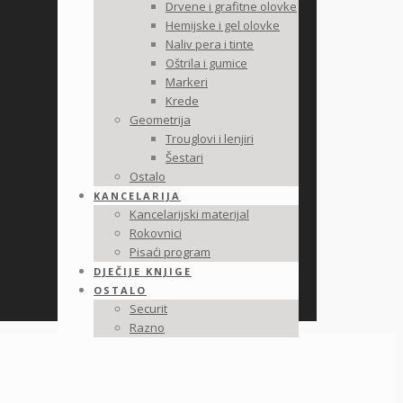
Drvene i grafitne olovke
Hemijske i gel olovke
Naliv pera i tinte
Oštrila i gumice
Markeri
Krede
Geometrija
Trouglovi i lenjiri
Šestari
Ostalo
KANCELARIJA
Kancelarijski materijal
Rokovnici
Pisaći program
DJEČIJE KNJIGE
OSTALO
Securit
Razno