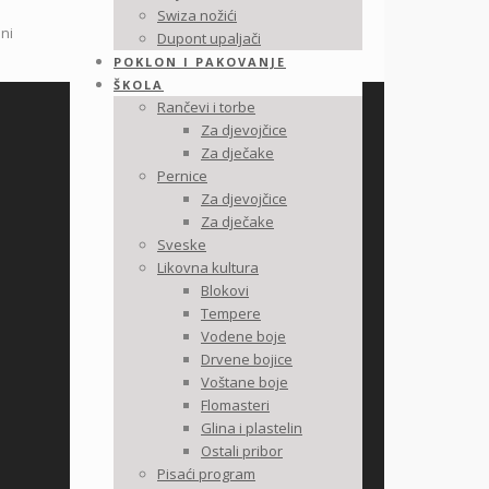
Swiza nožići
lni
Dupont upaljači
POKLON I PAKOVANJE
ŠKOLA
Rančevi i torbe
Za djevojčice
Za dječake
Pernice
Za djevojčice
Za dječake
Sveske
Likovna kultura
Blokovi
Tempere
Vodene boje
Drvene bojice
Voštane boje
Flomasteri
Glina i plastelin
Ostali pribor
Pisaći program