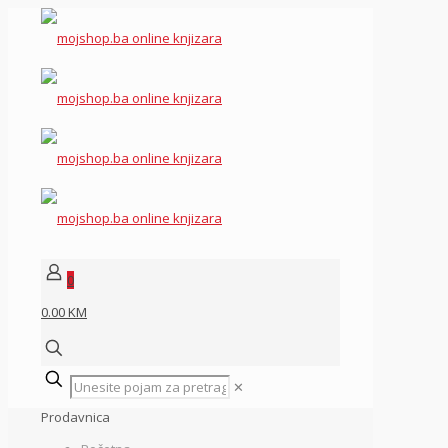
0
0.00 KM
✕
Prodavnica