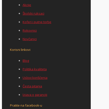
Akcije
Školski ruksaci
Koferi i putne torbe
Rokovnici
Novčanici
Korisni linkovi
Blog
Politika kvaliteta
Uslovi korišćenja
Česta pitanja
Izjava o garanciji
Pratite na facebook-u