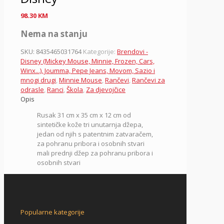
98.30
KM
Nema na stanju
SKU:
8435465031764
Kategorije:
Brendovi -
Disney (Mickey Mouse, Minnie, Frozen, Cars,
Winx...), Joumma, Pepe Jeans, Movom, Sazio i
mnogi drugi
,
Minnie Mouse
,
Rančevi
,
Rančevi za
odrasle
,
Ranci
,
Škola
,
Za djevojčice
Opis
Rusak 31 cm x 35 cm x 12 cm od
sintetičke kože tri unutarnja džepa,
jedan od njih s patentnim zatvaračem,
za pohranu pribora i osobnih stvari
mali prednji džep za pohranu pribora i
osobnih stvari
Popularne kategorije