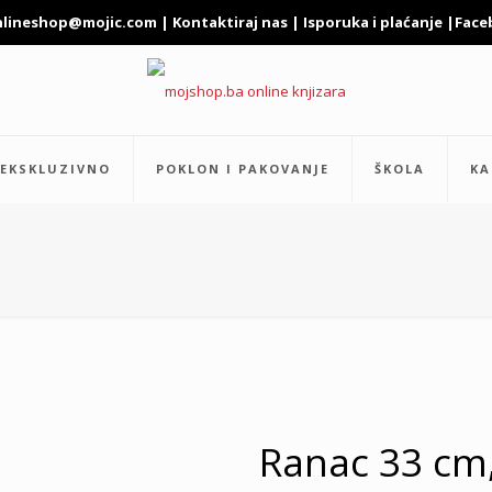
nlineshop@mojic.com
|
Kontaktiraj nas
|
Isporuka i plaćanje
|
Face
EKSKLUZIVNO
POKLON I PAKOVANJE
ŠKOLA
KA
Ranac 33 cm,