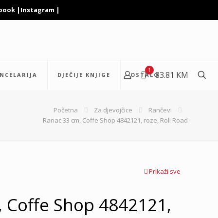
book
|
Instagram
|
1
83.81 KM
NCELARIJA
DJEČIJE KNJIGE
OSTALO
Početna
Za djevojčice
Rančevi
Ranac 33 cm, Coffe Shop 4842121, roze, Roll Road
Prikaži sve
 Coffe Shop 4842121,