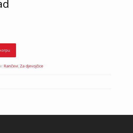
ad
 korpu
je:
Rančevi
,
Za djevojčice