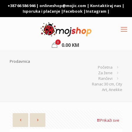
+387 66 586 946 |
onlineshop@mojic.com
|
Kontaktiraj nas
|
Isporuka i plaćanje
|
Facebook
|
Instagram
|
0
0.00
KM
Prodavnica
Početna
Za žene
Rančevi
Ranac 30 cm, City
Art, Anekke
Prikaži sve