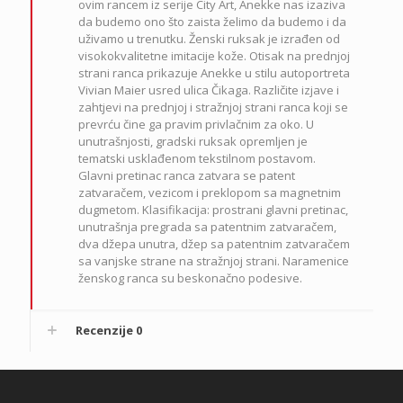
ovim rancem iz serije City Art, Anekke nas izaziva
da budemo ono što zaista želimo da budemo i da
uživamo u trenutku. Ženski ruksak je izrađen od
visokokvalitetne imitacije kože. Otisak na prednjoj
strani ranca prikazuje Anekke u stilu autoportreta
Vivian Maier usred ulica Čikaga. Različite izjave i
zahtjevi na prednjoj i stražnjoj strani ranca koji se
prevrću čine ga pravim privlačnim za oko.
U
unutrašnjosti, gradski ruksak opremljen je
tematski usklađenom tekstilnom postavom.
Glavni pretinac ranca zatvara se patent
zatvaračem, vezicom i preklopom sa magnetnim
dugmetom. Klasifikacija: prostrani glavni pretinac,
unutrašnja pregrada sa patentnim zatvaračem,
dva džepa unutra, džep sa patentnim zatvaračem
sa vanjske strane na stražnjoj strani. Naramenice
ženskog ranca su beskonačno podesive.
Recenzije
0