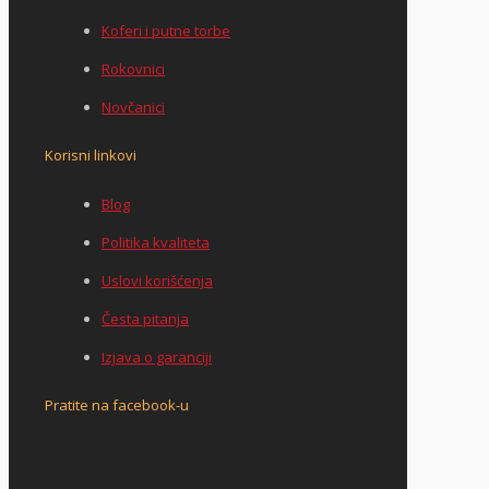
Koferi i putne torbe
Rokovnici
Novčanici
Korisni linkovi
Blog
Politika kvaliteta
Uslovi korišćenja
Česta pitanja
Izjava o garanciji
Pratite na facebook-u