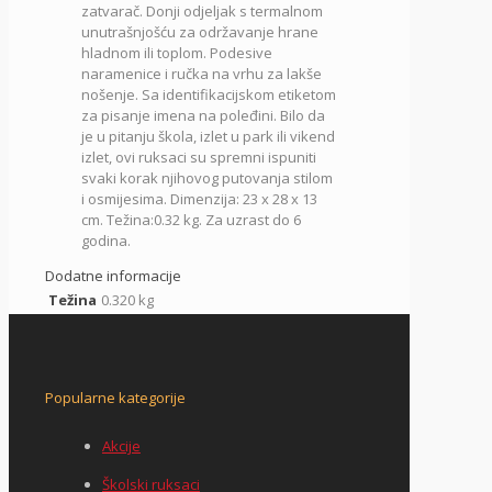
zatvarač.
Donji odjeljak s termalnom
unutrašnjošću za održavanje hrane
hladnom ili toplom.
Podesive
naramenice i ručka na vrhu za lakše
nošenje.
Sa identifikacijskom etiketom
za pisanje imena na poleđini. Bilo da
je u pitanju škola, izlet u park ili vikend
izlet, ovi ruksaci su spremni ispuniti
svaki korak njihovog putovanja stilom
i osmijesima. Dimenzija: 23 x 28 x 13
cm. Težina:0.32 kg. Za uzrast do 6
godina.
Dodatne informacije
Težina
0.320 kg
Popularne kategorije
Akcije
Školski ruksaci