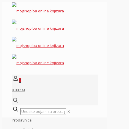
0
0.00 KM
✕
Prodavnica