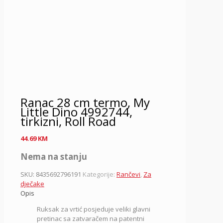
Ranac 28 cm termo, My
Little Dino 4992744,
tirkizni, Roll Road
44.69
KM
Nema na stanju
SKU:
8435692796191
Kategorije:
Rančevi
,
Za
dječake
Opis
Ruksak za vrtić posjeduje veliki glavni
pretinac sa zatvaračem na patentni