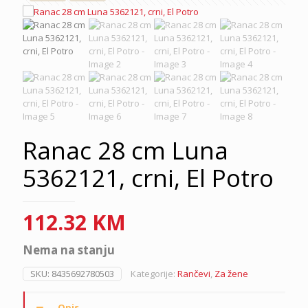
Ranac 28 cm Luna
5362121, crni, El Potro
112.32
KM
Nema na stanju
SKU:
8435692780503
Kategorije:
Rančevi
,
Za žene
Opis