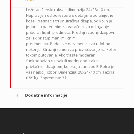
Ležeran ženski ruksak dimenzija 24x28x10 cm.
Napravljen od poliestera s detaljima od umjetne
kože.
Pretinac s tri unutrašnja džepa, od kojih je
jedan sa patentnim zatvaračem, za odlaganje
pribora i ličnih predmeta.
Prednji i zadnji džepovi
za lak pristup manjim ličnim
predmetima.
Podesive naramenice za udobno
nošenje.
Stražnji remen za pričvršćivanje na kofer
tokom putovanja. Ako tražite moderan,
funkcionalan ruksak ili modni dodatak s
privlačnim dizajnom, kolekcija Luna od El Potro je
vaš najbolji izbor. Dimenzija: 28x24x10 cm. Težina:
0.59 kg. Zapremina: 7 l.
Dodatne informacije