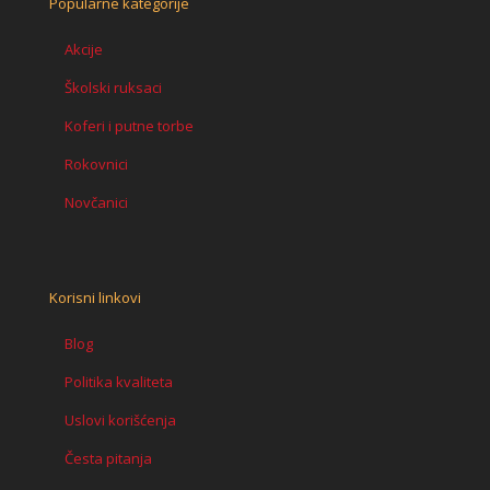
Popularne kategorije
Akcije
Školski ruksaci
Koferi i putne torbe
Rokovnici
Novčanici
Korisni linkovi
Blog
Politika kvaliteta
Uslovi korišćenja
Česta pitanja