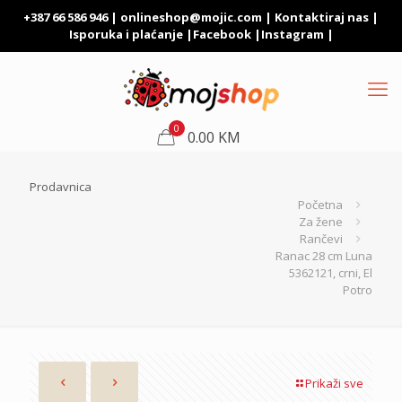
+387 66 586 946 |
onlineshop@mojic.com
|
Kontaktiraj nas
|
Isporuka i plaćanje
|
Facebook
|
Instagram
|
0
0.00 KM
Prodavnica
Početna
Za žene
Rančevi
Ranac 28 cm Luna
5362121, crni, El
Potro
Prikaži sve