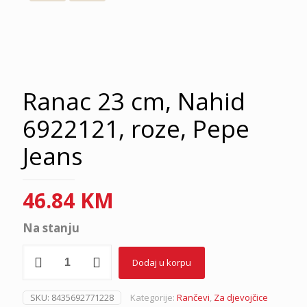
Ranac 23 cm, Nahid
6922121, roze, Pepe
Jeans
46.84
KM
Na stanju
Ranac
Dodaj u korpu
23
cm,
Nahid
SKU:
8435692771228
Kategorije:
Rančevi
,
Za djevojčice
6922121,