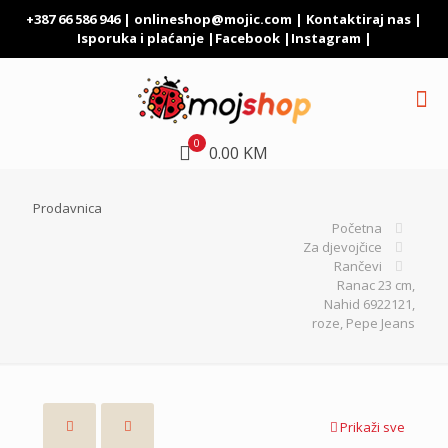
+387 66 586 946 |
onlineshop@mojic.com
|
Kontaktiraj nas
|
Isporuka i plaćanje
|
Facebook
|
Instagram
|
0
0.00 KM
Prodavnica
Početna
Za djevojčice
Rančevi
Ranac 23 cm,
Nahid 6922121,
roze, Pepe Jeans
Prikaži sve