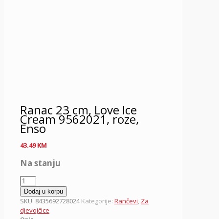
Ranac 23 cm, Love Ice
Cream 9562021, roze,
Enso
43.49
KM
Na stanju
Ranac
23
Dodaj u korpu
cm,
SKU:
8435692728024
Kategorije:
Rančevi
,
Za
Love
djevojčice
Ice