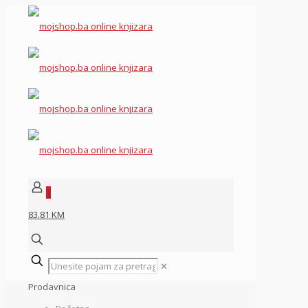
1
83.81 KM
✕
Prodavnica