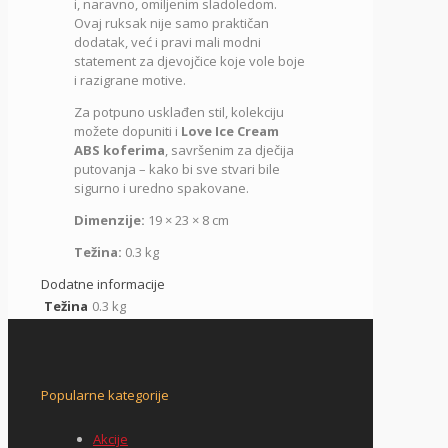
i, naravno, omiljenim sladoledom.
Ovaj ruksak nije samo praktičan
dodatak, već i pravi mali modni
statement za djevojčice koje vole boje
i razigrane motive.
Za potpuno usklađen stil, kolekciju
možete dopuniti i
Love Ice Cream
ABS koferima
, savršenim za dječija
putovanja – kako bi sve stvari bile
sigurno i uredno spakovane.
Dimenzije:
19 × 23 × 8 cm
Težina:
0.3 kg
Dodatne informacije
Težina
0.3 kg
Popularne kategorije
Akcije