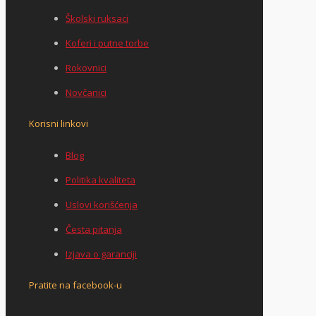
Školski ruksaci
Koferi i putne torbe
Rokovnici
Novčanici
Korisni linkovi
Blog
Politika kvaliteta
Uslovi korišćenja
Česta pitanja
Izjava o garanciji
Pratite na facebook-u