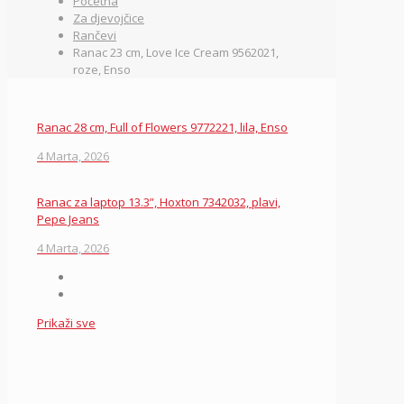
Početna
Za djevojčice
Rančevi
Ranac 23 cm, Love Ice Cream 9562021,
roze, Enso
Ranac 28 cm, Full of Flowers 9772221, lila, Enso
4 Marta, 2026
Ranac za laptop 13.3”, Hoxton 7342032, plavi,
Pepe Jeans
4 Marta, 2026
Prikaži sve