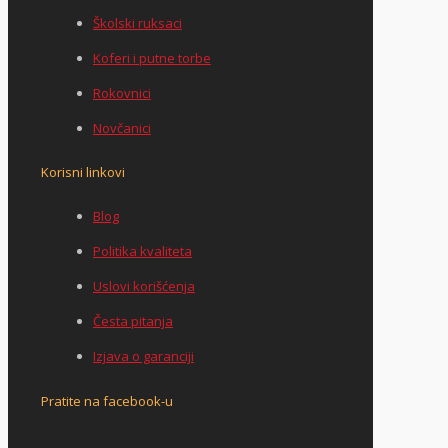
Školski ruksaci
Koferi i putne torbe
Rokovnici
Novčanici
Korisni linkovi
Blog
Politika kvaliteta
Uslovi korišćenja
Česta pitanja
Izjava o garanciji
Pratite na facebook-u