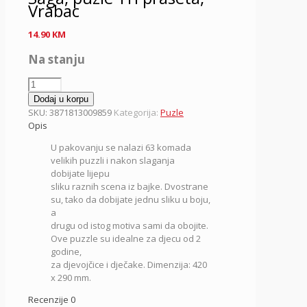
Vrabac
14.90
KM
Na stanju
Saga,
puzle
Dodaj u korpu
Tri
SKU:
3871813009859
Kategorija:
Puzle
praseta,
Opis
Vrabac
U pakovanju se nalazi 63 komada
količina
velikih puzzli i nakon slaganja
dobijate lijepu
sliku raznih scena iz bajke. Dvostrane
su, tako da dobijate jednu sliku u boju,
a
drugu od istog motiva sami da obojite.
Ove puzzle su idealne za djecu od 2
godine,
za djevojčice i dječake. Dimenzija: 420
x 290 mm.
Recenzije
0