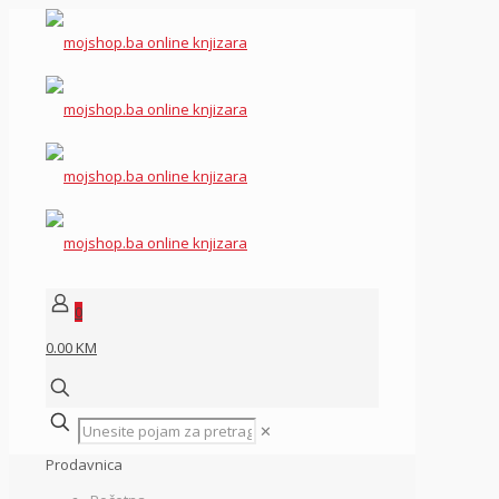
0
0.00 KM
✕
Prodavnica