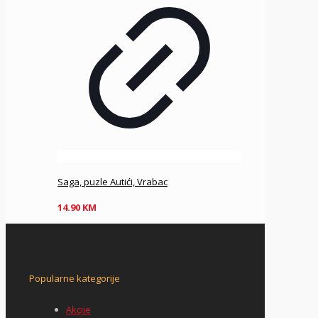
Saga, puzle Autići, Vrabac
14.90
KM
Popularne kategorije
Akcije