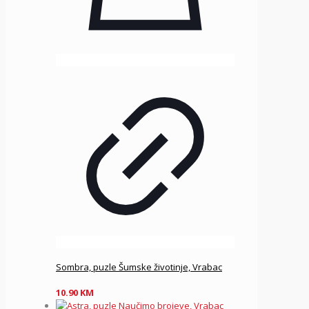
Sombra, puzle Šumske životinje, Vrabac
10.90
KM