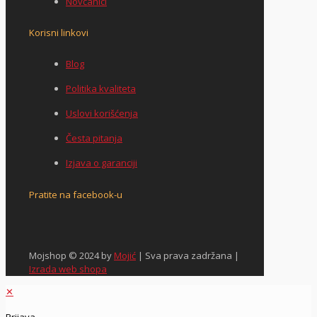
Novčanici
Korisni linkovi
Blog
Politika kvaliteta
Uslovi korišćenja
Česta pitanja
Izjava o garanciji
Pratite na facebook-u
Mojshop © 2024 by
Mojić
| Sva prava zadržana |
Izrada web shopa
✕