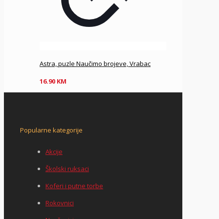
Astra, puzle Naučimo brojeve, Vrabac
16.90
KM
Popularne kategorije
Akcije
Školski ruksaci
Koferi i putne torbe
Rokovnici