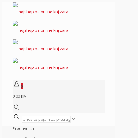
0
0.00 KM
✕
Prodavnica