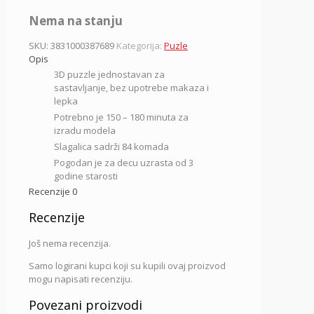
Nema na stanju
SKU:
3831000387689
Kategorija:
Puzle
Opis
3D puzzle jednostavan za
sastavljanje, bez upotrebe makaza i
lepka
Potrebno je 150 – 180 minuta za
izradu modela
Slagalica sadrži 84 komada
Pogodan je za decu uzrasta od 3
godine starosti
Recenzije
0
Recenzije
Još nema recenzija.
Samo logirani kupci koji su kupili ovaj proizvod
mogu napisati recenziju.
Povezani proizvodi