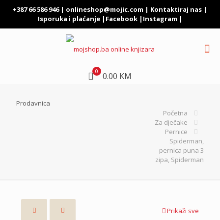
+387 66 586 946 |
onlineshop@mojic.com
|
Kontaktiraj nas
|
Isporuka i plaćanje
|
Facebook
|
Instagram
|
0
0.00 KM
Prodavnica
Početna
Za dječake
Pernice
Spiderman,
pernica puna 3
zipa, Spiderman
Prikaži sve