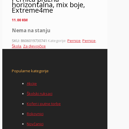
horizontalna, mix boje,
Extreme4me
11.00
KM
Nema na stanju
SKU:
8606019730741
Kategorije:
Pernice
,
Pernice
,
Škola
,
Za djevojčice
Popularne kategorije
Akcije
Školski ruksaci
Koferi i putne torbe
Rokovnici
Novčanici