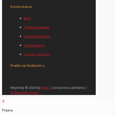
Korisni linkovi
Blog
Politika kvaliteta
Uslovi korišćenja
Česta pitanja
Izjava o garanciji
Pratite na facebook-u
Mojshop © 2024 by
Mojić
| Sva prava zadržana |
Izrada web shopa
✕
Prijava