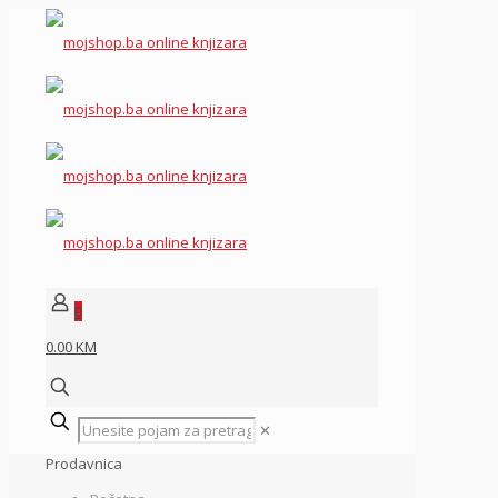
0
0.00 KM
✕
Prodavnica