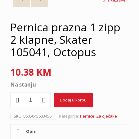
Pernica prazna 1 zipp
2 klapne, Skater
105041, Octopus
10.38
KM
Na stanju
Pernica
Dodaj u korpu
prazna
1
zipp
SKU:
8605045603456
Kategorije:
Pernice
,
Za dječake
2
klapne,
Skater
Opis
105041,