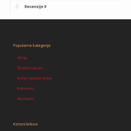
Octopus
Recenzije
0
količina
Popularne kategorije
Akcije
Školski ruksaci
Koferi i putne torbe
Rokovnici
Novčanici
Korisni linkovi