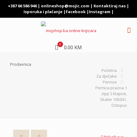
+387 66 586 946 |
onlineshop@mojic.com
|
Kontaktiraj nas
|
Isporuka i plaćanje
|
Facebook
|
Instagram
|
0
0.00 KM
Prodavnica
Početna
Za dječake
Pernice
Pernica prazna 1
zipp 2 klapne,
Skater 105041,
Octopus
Prikaži sve