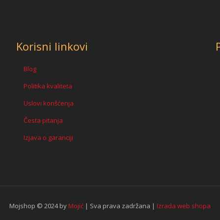
Marvel
količina
Korisni linkovi
Blog
Politika kvaliteta
Uslovi korišćenja
Česta pitanja
Izjava o garanciji
Mojshop © 2024 by
Mojić
| Sva prava zadržana |
Izrada web shopa