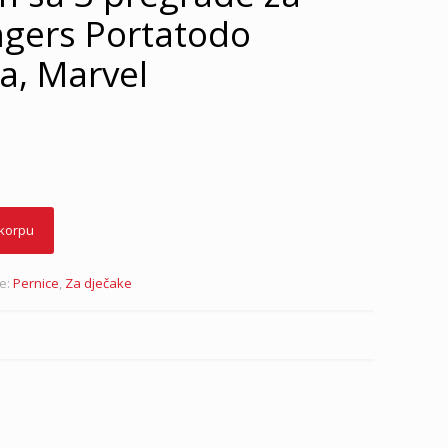
ngers Portatodo
a, Marvel
 korpu
je:
Pernice
,
Za dječake