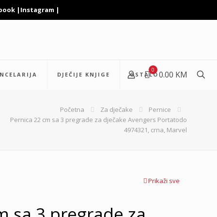
book
|
Instagram
|
0
0.00 KM
NCELARIJA
DJEČIJE KNJIGE
OSTALO
Početna
Za dječake
Pernice
Pernica 22 cm sa 3 pregrade za dječake Avengers Portatodo
4974321, crna, Marvel
Prikaži sve
m sa 3 pregrade za