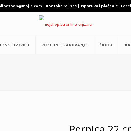
nlineshop@mojic.com
|
Kontaktiraj nas
|
Isporuka i plaćanje
|
Face
EKSKLUZIVNO
POKLON I PAKOVANJE
ŠKOLA
KA
Pernica 22 c