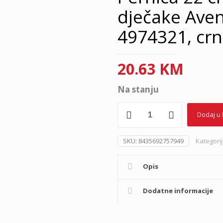
dječake Ave
4974321, crn
20.63
KM
Na stanju
Pernica
Dodaj u
22
cm
sa
SKU:
8435692757949
Kategori
3
pregrade
Opis
za
dječake
Avengers
Dodatne informacije
Portatodo
4974321,
crna,