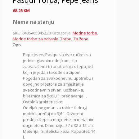
68.25
KM
Nema na stanju
SKU:
8435465045228
Kategorije:
Modne torbe
,
Modne torbe za odrasle
,
Torbe
,
Za žene
Opis
Pepe Jeans Pasqui sa dve ručke i sa
jednim glavnim odeljkom, zip
zatvaračem i tri unutrašnja džepa, od
kojih je jedan takođe sa zipom.
Pogodan za svakodnevnu upotrebu i
dovoljno prostora za smještanje
svakodnevnih stvari, udžbenika,
bilježnica za školu ili predavanja…
Ostale karakteristike:
Odeljak pogodan za tablet ili drugi
mobilni uređaj do 9,6 “. Otvoreni
prednji džep sa magnetskim metalnim
dugmetom. Dimenzije: 37 x 32 x 12 cm.
Materijal: Sintetička koža. Kapacitet: 14
l.