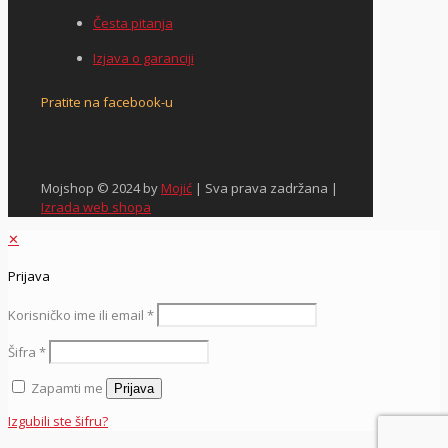
Česta pitanja
Izjava o garanciji
Pratite na facebook-u
Mojshop © 2024 by
Mojić
| Sva prava zadržana |
Izrada web shopa
✕
Prijava
Korisničko ime ili email
*
Šifra
*
Zapamti me
Prijava
Izgubili ste šifru?