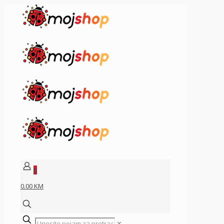
0
0.00 KM
✕