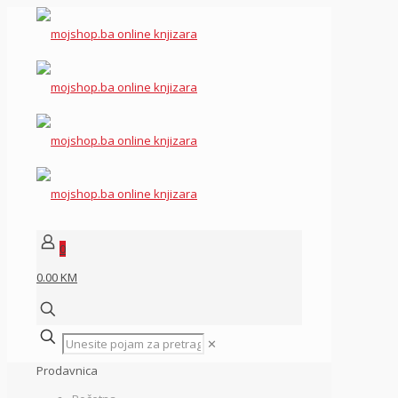
0
0.00 KM
✕
Prodavnica