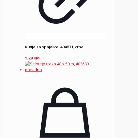
Kutija za spajalice, 404831, crna
1.29
KM