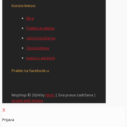
Korisni linkovi
Blog
Politika kvaliteta
Uslovi korišćenja
Česta pitanja
Izjava o garanciji
Pratite na facebook-u
Mojshop © 2024 by
Mojić
| Sva prava zadržana |
Izrada web shopa
✕
Prijava