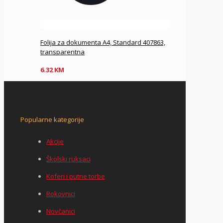
Folija za dokumenta A4, Standard 407863,
transparentna
6.32
KM
Popularne kategorije
Akcije
Školski ruksaci
Koferi i putne torbe
Rokovnici
Novčanici