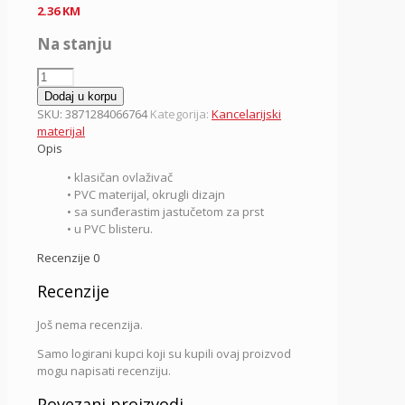
2.36
KM
Na stanju
Ovlaživač
za
Dodaj u korpu
prste
SKU:
3871284066764
Kategorija:
Kancelarijski
Standard,
materijal
406676
Opis
količina
• klasičan ovlaživač
• PVC materijal, okrugli dizajn
• sa sunđerastim jastučetom za prst
• u PVC blisteru.
Recenzije
0
Recenzije
Još nema recenzija.
Samo logirani kupci koji su kupili ovaj proizvod
mogu napisati recenziju.
Povezani proizvodi