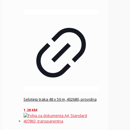
Selotejp traka 48 x 50 m, 402680, providna
1.28
KM