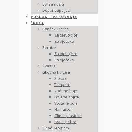
Swiza nožići
Dupont upaljači
POKLON I PAKOVANJE
ŠKOLA
Rančevi i torbe
Za djevojčice
Za dječake
Pernice
Za djevojčice
Za dječake
Sveske
Likovna kultura
Blokovi
Tempere
Vodene boje
Drvene bojice
Voštane boje
Flomasteri
Glina i plastelin
Ostali pribor
Pisaći program