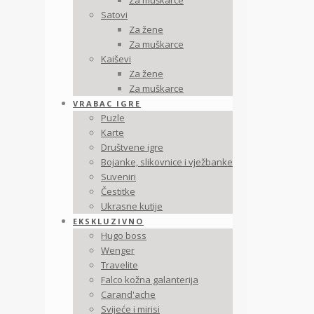
Za muškarce
Satovi
Za žene
Za muškarce
Kaiševi
Za žene
Za muškarce
VRABAC IGRE
Puzle
Karte
Društvene igre
Bojanke, slikovnice i vježbanke
Suveniri
Čestitke
Ukrasne kutije
EKSKLUZIVNO
Hugo boss
Wenger
Travelite
Falco kožna galanterija
Carand'ache
Svijeće i mirisi