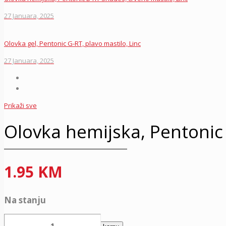
27 Januara, 2025
Olovka gel, Pentonic G-RT, plavo mastilo, Linc
27 Januara, 2025
Prikaži sve
Olovka hemijska, Pentonic 
1.95
KM
Na stanju
Olovka