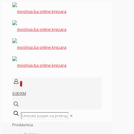
0
0.00 KM
✕
Prodavnica