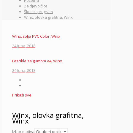
Početna
Za djevojčice
Školski program
Winx, olovka grafitna, Winx
Winx, šolja PVC Color, Winx
24 Juna, 2018
Fascikla sa gumom A4, Winx
24 Juna, 2018
Prikaži sve
Winx, olovka grafitna,
Winx
Izbor motiva