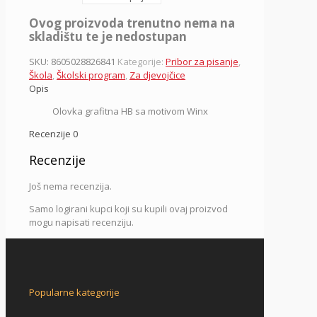
Ovog proizvoda trenutno nema na
skladištu te je nedostupan
SKU:
8605028826841
Kategorije:
Pribor za pisanje
,
Škola
,
Školski program
,
Za djevojčice
Opis
Olovka grafitna HB sa motivom Winx
Recenzije
0
Recenzije
Još nema recenzija.
Samo logirani kupci koji su kupili ovaj proizvod
mogu napisati recenziju.
Popularne kategorije