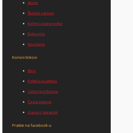
Akcije
Školski ruksaci
Koferi i putne torbe
Rokovnici
Novčanici
Korisni linkovi
Blog
Politika kvaliteta
Uslovi korišćenja
Česta pitanja
Izjava o garanciji
Pratite na facebook-u