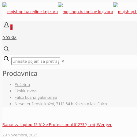
0
0.00 KM
✕
Prodavnica
Početna
Ekskluzivno
Falco kožna galanterija
Neseser ženski kožni, 7113-54 bež kroko lak, Falco
Ranac za laptop 15.6” Xe Professional 612739, crni, Wenger
29 Novembra, 2025