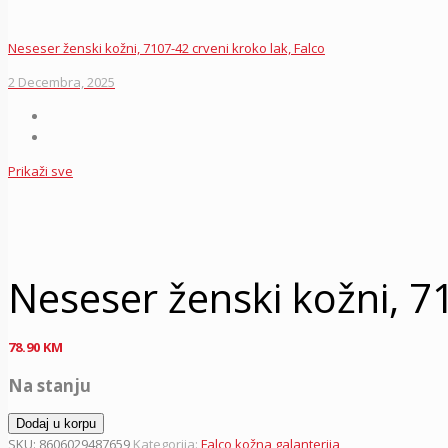
Neseser ženski kožni, 7107-42 crveni kroko lak, Falco
2 Decembra, 2025
Prikaži sve
Neseser ženski kožni, 7
78.90
KM
Na stanju
Neseser
Dodaj u korpu
ženski
SKU:
8606029487659
Kategorija:
Falco kožna galanterija