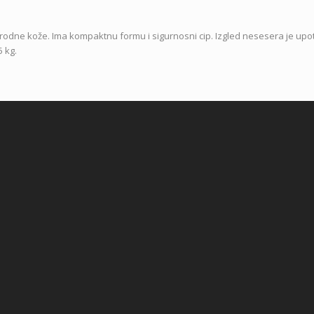
rirodne kože. Ima kompaktnu formu i sigurnosni cip. Izgled nesesera je up
 kg.