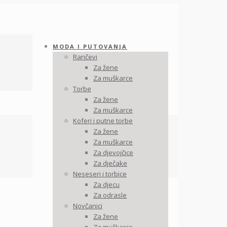
MODA I PUTOVANJA
Rančevi
Za žene
Za muškarce
Torbe
Za žene
Za muškarce
Koferi i putne torbe
Za žene
Za muškarce
Za djevojčice
Za dječake
Neseseri i torbice
Za djecu
Za odrasle
Novčanici
Za žene