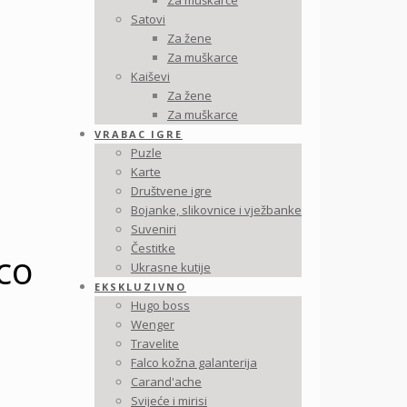
Za muškarce
Satovi
Za žene
Za muškarce
Kaiševi
Za žene
Za muškarce
VRABAC IGRE
Puzle
Karte
Društvene igre
Bojanke, slikovnice i vježbanke
Suveniri
Čestitke
co
Ukrasne kutije
EKSKLUZIVNO
Hugo boss
Wenger
Travelite
Falco kožna galanterija
Carand'ache
Svijeće i mirisi