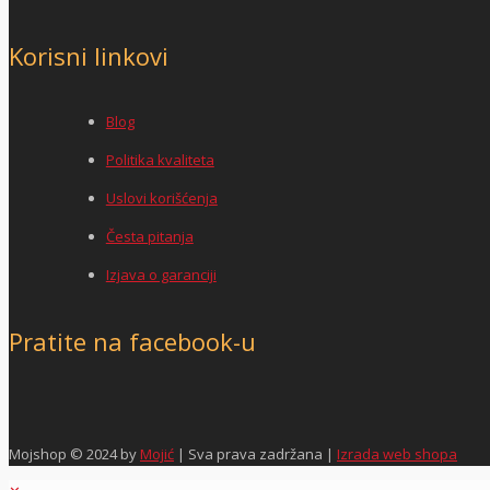
Korisni linkovi
Blog
Politika kvaliteta
Uslovi korišćenja
Česta pitanja
Izjava o garanciji
Pratite na facebook-u
Mojshop © 2024 by
Mojić
| Sva prava zadržana |
Izrada web shopa