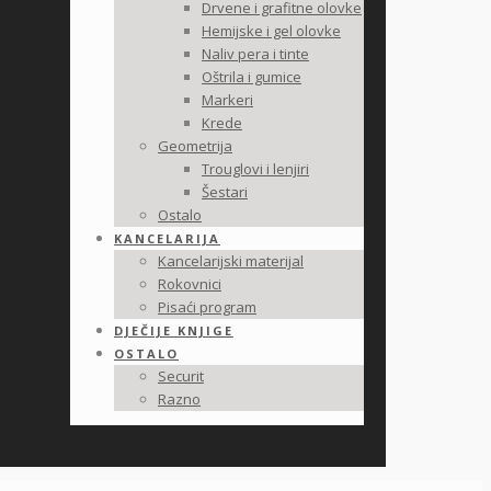
Drvene i grafitne olovke
Hemijske i gel olovke
Naliv pera i tinte
Oštrila i gumice
Markeri
Krede
Geometrija
Trouglovi i lenjiri
Šestari
Ostalo
KANCELARIJA
Kancelarijski materijal
Rokovnici
Pisaći program
DJEČIJE KNJIGE
OSTALO
Securit
Razno