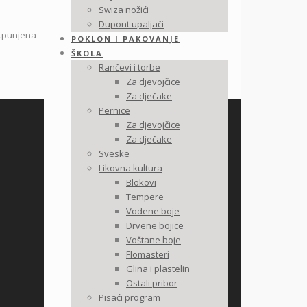
Swiza nožići
Dupont upaljači
otpunjena
POKLON I PAKOVANJE
ŠKOLA
Rančevi i torbe
Za djevojčice
Za dječake
Pernice
Za djevojčice
Za dječake
Sveske
Likovna kultura
Blokovi
Tempere
Vodene boje
Drvene bojice
Voštane boje
Flomasteri
Glina i plastelin
Ostali pribor
Pisaći program