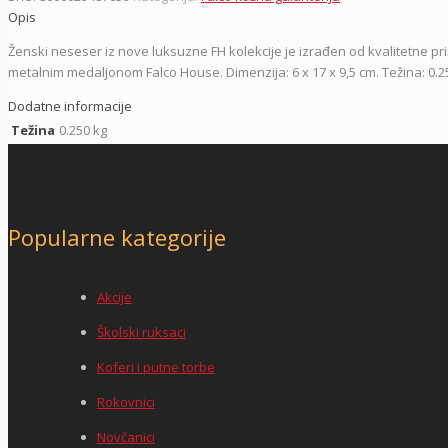
kožni,
Opis
7113-
Ženski neseser iz nove luksuzne FH kolekcije je izrađen od kvalitetne p
54
metalnim medaljonom Falco House. Dimenzija: 6 x 17 x 9,5 cm. Težina: 0.25
bež
kroko
Dodatne informacije
lak,
Težina
0.250 kg
Falco
količina
Popularne kategorije
Akcije
Školski ruksaci
Koferi i putne torbe
Rokovnici
Novčanici