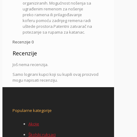
organiziranih. Mogućnost nošenja sa
ugrađenim remenom za nošenje
preko ramena ili prilagođavanje
koferu pomoću zadnjeg remena radi
uštede prostora.Patentni zatvarač na
potezanje sa rupama za katanac.
Recenzije
0
Recenzije
Još nema recenzija.
Samo logirani kupci koji su kupili ovaj proizvod
mogu napisati recenziju.
Popularne kategorije
Akcije
Školski ruksaci