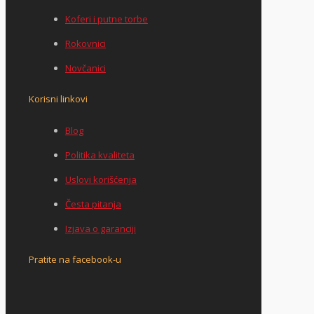
Koferi i putne torbe
Rokovnici
Novčanici
Korisni linkovi
Blog
Politika kvaliteta
Uslovi korišćenja
Česta pitanja
Izjava o garanciji
Pratite na facebook-u