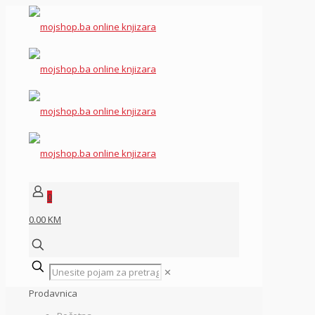
0
0.00 KM
✕
Prodavnica