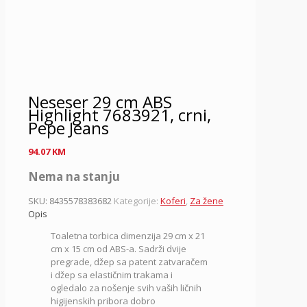
Neseser 29 cm ABS
Highlight 7683921, crni,
Pepe Jeans
94.07
KM
Nema na stanju
SKU:
8435578383682
Kategorije:
Koferi
,
Za žene
Opis
Toaletna torbica dimenzija 29 cm x 21
cm x 15 cm od ABS-a. Sadrži dvije
pregrade, džep sa patent zatvaračem
i džep sa elastičnim trakama i
ogledalo za nošenje svih vaših ličnih
higijenskih pribora dobro