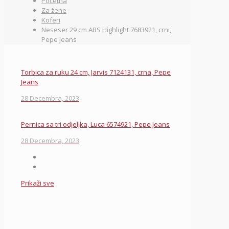
Početna
Za žene
Koferi
Neseser 29 cm ABS Highlight 7683921, crni,
Pepe Jeans
Torbica za ruku 24 cm, Jarvis 7124131, crna, Pepe
Jeans
28 Decembra, 2023
Pernica sa tri odjeljka, Luca 6574921, Pepe Jeans
28 Decembra, 2023
Prikaži sve