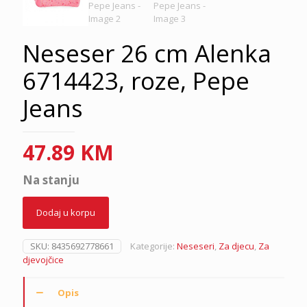
Neseser 26 cm Alenka
6714423, roze, Pepe
Jeans
47.89
KM
Na stanju
Dodaj u korpu
SKU:
8435692778661
Kategorije:
Neseseri
,
Za djecu
,
Za
djevojčice
Opis