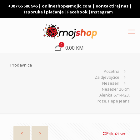
+387 66 586 946 |
onlineshop@mojic.com
|
Kontaktiraj nas
|
Isporuka i plaćanje
|
Facebook
|
Instagram
|
0
0.00 KM
Prodavnica
Početna
Za djevojčice
Neseseri
Neseser 26 cm
Alenka 6714423,
roze, Pepe Jeans
Prikaži sve