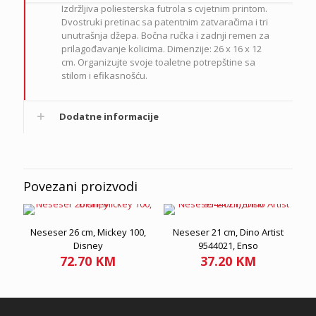
Izdržljiva poliesterska futrola s cvjetnim printom.
Dvostruki pretinac sa patentnim zatvaračima i tri
unutrašnja džepa. Bočna ručka i zadnji remen za
prilagođavanje kolicima. Dimenzije: 26 x 16 x 12
cm. Organizujte svoje toaletne potrepštine sa
stilom i efikasnošću.
Dodatne informacije
Povezani proizvodi
Neseser 26 cm, Mickey 100,
Neseser 21 cm, Dino Artist
Disney
9544021, Enso
72.70
KM
37.20
KM