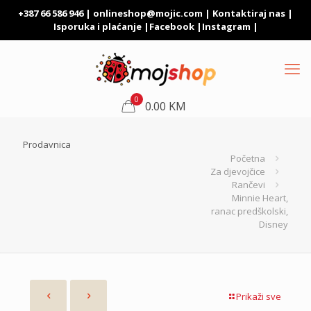
+387 66 586 946 |
onlineshop@mojic.com
|
Kontaktiraj nas
|
Isporuka i plaćanje
|
Facebook
|
Instagram
|
0
0.00 KM
Prodavnica
Početna
Za djevojčice
Rančevi
Minnie Heart,
ranac predškolski,
Disney
Prikaži sve