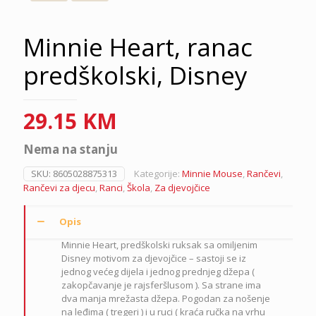
Minnie Heart, ranac
predškolski, Disney
29.15
KM
Nema na stanju
SKU:
8605028875313
Kategorije:
Minnie Mouse
,
Rančevi
,
Rančevi za djecu
,
Ranci
,
Škola
,
Za djevojčice
Opis
Minnie Heart, predškolski ruksak sa omiljenim
Disney motivom za djevojčice – sastoji se iz
jednog većeg dijela i jednog prednjeg džepa (
zakopčavanje je rajsferšlusom ). Sa strane ima
dva manja mrežasta džepa. Pogodan za nošenje
na leđima ( tregeri ) i u ruci ( kraća ručka na vrhu