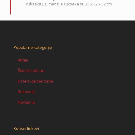
ruksaka ). Dimenzije ruksaka su 25 x 12 x 32 cm.
Popularne kategorije
Akcije
Školski ruksaci
Koferi i putne torbe
Rokovnici
Novčanici
Korisni linkovi