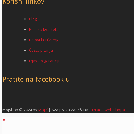
Korisni linkovi
Blog
Politika kvaliteta
Uslovi korišćenja
Česta pitanja
Izjava o garanciji
Pratite na facebook-u
Mojshop © 2024 by
Mojić
| Sva prava zadržana |
Izrada web shopa
✕