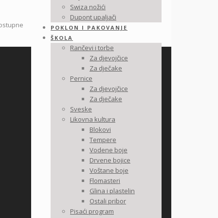
Swiza nožići
Dupont upaljači
dostupne
POKLON I PAKOVANJE
ŠKOLA
Rančevi i torbe
Za djevojčice
Za dječake
Pernice
Za djevojčice
Za dječake
Sveske
Likovna kultura
Blokovi
Tempere
Vodene boje
Drvene bojice
Voštane boje
Flomasteri
Glina i plastelin
Ostali pribor
Pisaći program