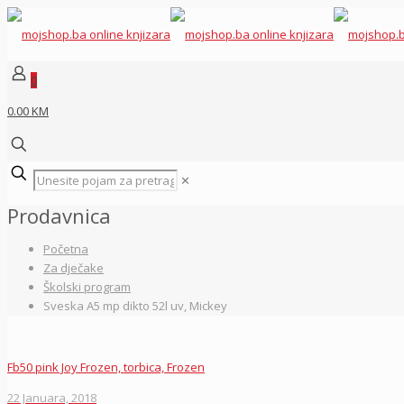
0
0.00 KM
✕
Prodavnica
Početna
Za dječake
Školski program
Sveska A5 mp dikto 52l uv, Mickey
Fb50 pink Joy Frozen, torbica, Frozen
22 Januara, 2018