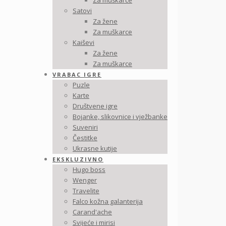
Za muškarce
Satovi
Za žene
Za muškarce
Kaiševi
Za žene
Za muškarce
VRABAC IGRE
Puzle
Karte
Društvene igre
Bojanke, slikovnice i vježbanke
Suveniri
Čestitke
Ukrasne kutije
EKSKLUZIVNO
Hugo boss
Wenger
Travelite
Falco kožna galanterija
Carand'ache
Svijeće i mirisi