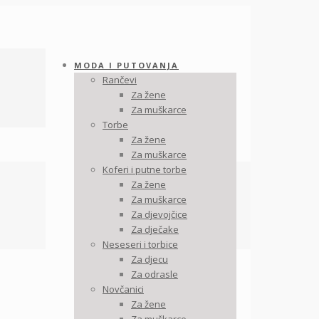
MODA I PUTOVANJA
Rančevi
Za žene
Za muškarce
Torbe
Za žene
Za muškarce
Koferi i putne torbe
Za žene
Za muškarce
Za djevojčice
Za dječake
Neseseri i torbice
Za djecu
Za odrasle
Novčanici
Za žene