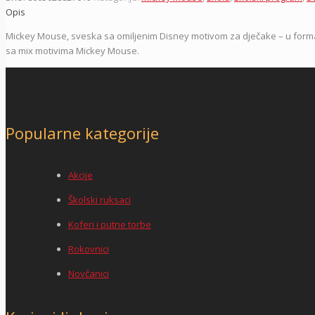
Opis
Mickey Mouse, sveska sa omiljenim Disney motivom za dječake – u format
sa mix motivima Mickey Mouse.
Popularne kategorije
Akcije
Školski ruksaci
Koferi i putne torbe
Rokovnici
Novčanici