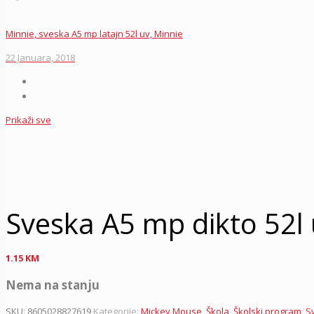
Minnie, sveska A5 mp latajn 52l uv, Minnie
22 Januara, 2018
Prikaži sve
Sveska A5 mp dikto 52l 
1.15
KM
Nema na stanju
SKU:
8605028827619
Kategorije:
Mickey Mouse
,
Škola
,
Školski program
,
S