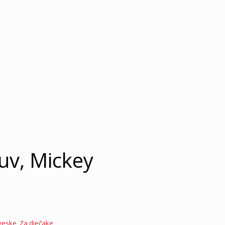
uv, Mickey
veske
,
Za dječake