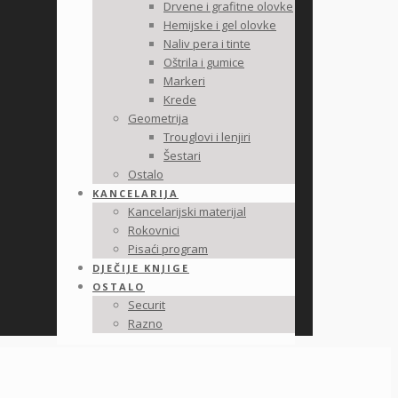
Drvene i grafitne olovke
Hemijske i gel olovke
Naliv pera i tinte
Oštrila i gumice
Markeri
Krede
Geometrija
Trouglovi i lenjiri
Šestari
Ostalo
KANCELARIJA
Kancelarijski materijal
Rokovnici
Pisaći program
DJEČIJE KNJIGE
OSTALO
Securit
Razno