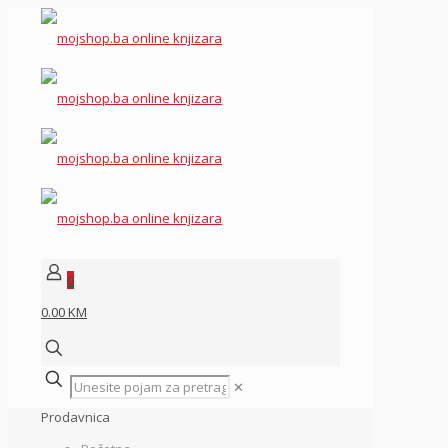
0
0.00 KM
✕
Prodavnica