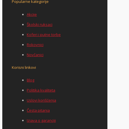
Popularne kategorije
Akcije
Školski ruksaci
Koferi i putne torbe
Rokovnici
Novčanici
Korisni linkovi
Blog
Politika kvaliteta
Uslovi korišćenja
Česta pitanja
Izjava o garanciji