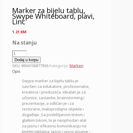
Marker za bijelu tablu,
Swype Whiteboard, plavi,
Linc
1.21
KM
Na stanju
Marker
za
Dodaj u korpu
bijelu
SKU:
8904106877936
Kategorija:
Markeri
tablu,
Opis
Swype
Swype marker za bijelu tablu je
Whiteboard,
savršen za edukatore, profesionalce,
plavi,
kreativce i preduzeća. Idealan je za
Linc
učionice, sastanke, brainstorming i
količina
prezentacije, a odličan je i za
restorane, maloprodajne objekte i
događaje. Sa podebljanom tintom i
glatkim tokom, to je neophodan alat
za jasnu i efikasnu komunikaciju na
bijelim tablama. Jasno i jasno pisanje –