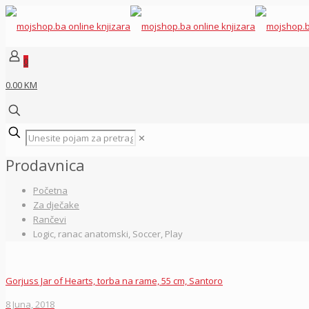
0
0.00 KM
✕
Prodavnica
Početna
Za dječake
Rančevi
Logic, ranac anatomski, Soccer, Play
Gorjuss Jar of Hearts, torba na rame, 55 cm, Santoro
8 Juna, 2018