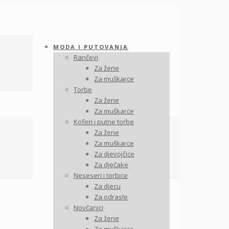
MODA I PUTOVANJA
Rančevi
Za žene
Za muškarce
Torbe
Za žene
Za muškarce
Koferi i putne torbe
Za žene
Za muškarce
Za djevojčice
Za dječake
Neseseri i torbice
Za djecu
Za odrasle
Novčanici
Za žene