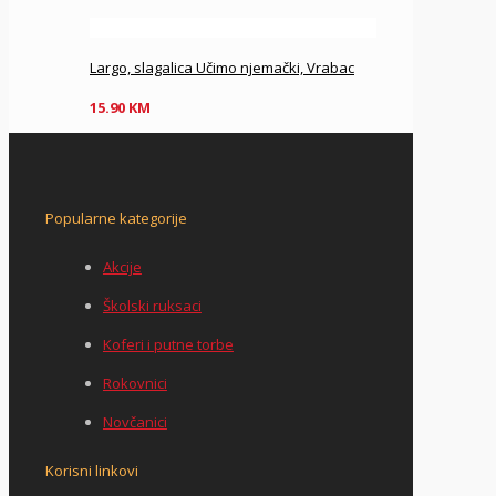
Largo, slagalica Učimo njemački, Vrabac
15.90
KM
Popularne kategorije
Akcije
Školski ruksaci
Koferi i putne torbe
Rokovnici
Novčanici
Korisni linkovi