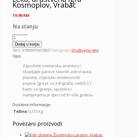
Kosmoplov, Vrabac
19.90
KM
Na stanju
Leka,
društvena
Dodaj u korpu
igra
SKU:
9789997601803
Kategorija:
Društvene igre
Kosmoplov,
Opis
Vrabac
Započnite svemirsku avanturu i
količina
skupljajte parove slavnih astronauta,
planeta, zvijezda i misterioznih
pojava. Igra je za 3-8 igrača, sadrži 51
kartu za igranje, uputstvo i
namijenjena je djeci od 8 i više godina.
Dodatne informacije
Težina
0.210 kg
Povezani proizvodi