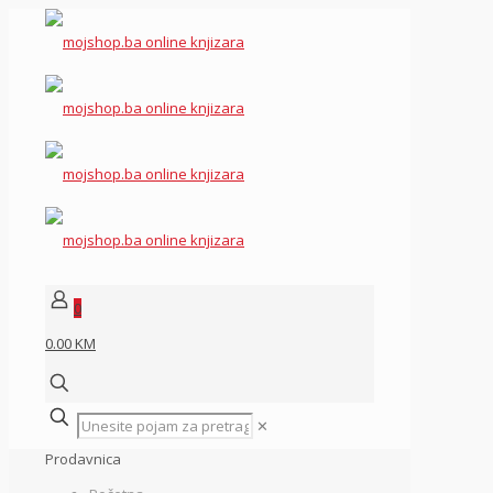
0
0.00 KM
✕
Prodavnica