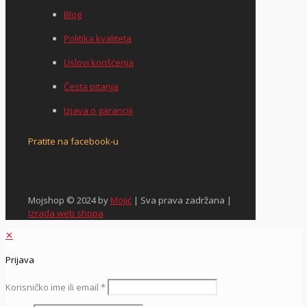
Blog
Politika kvaliteta
Uslovi korišćenja
Česta pitanja
Izjava o garanciji
Pratite na facebook-u
Mojshop © 2024 by
Mojić
| Sva prava zadržana |
Izrada web shopa
✕
Prijava
Korisničko ime ili email
*