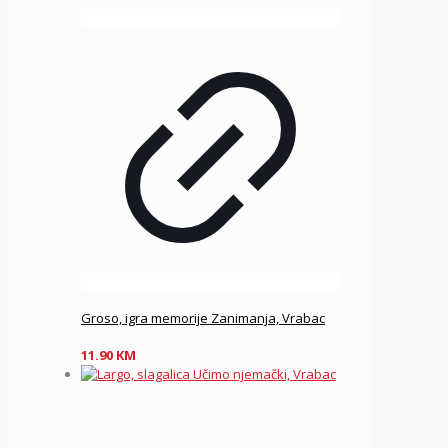
Groso, igra memorije Zanimanja, Vrabac
11.90
KM