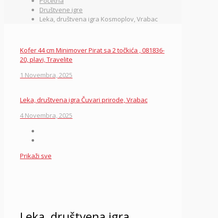
Početna
Društvene igre
Leka, društvena igra Kosmoplov, Vrabac
Kofer 44 cm Minimover Pirat sa 2 točkića , 081836-
20, plavi, Travelite
1 Novembra, 2025
Leka, društvena igra Čuvari prirode, Vrabac
4 Novembra, 2025
Prikaži sve
Leka, društvena igra