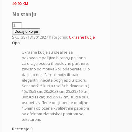
49.90
KM
Na stanju
Kubo
333,
Dodaj u korpu
kutija
SKU:
3871813012927
Kategorija:
Ukrasne kutije
ukrasna
Opis
u
Ukrasne kutije su idealne za
setu,
pakovanje pažljivo biranog poklona
5/1,
za dragu osobu ili poslovne partnere,
Vrabac
zavisno od motiva koji odaberete. Bilo
količina
da je to neki šareni motiv ili ipak
elegantni, nećete pogriješiti u izboru.
Set sadrži 5 kutija različitih dimenzija (
15x15x5 cm; 20x20x8 cm; 25x25x10 cm;
30x30x11 cm; 35x35x12 cm). Kutije su u
osnovi izrađene od ljepenke debljine
1.5mm i obložene kvalitetnim papirom
sa efektom zlatotiska i papirom sa
teksturom.
Recenzije
0