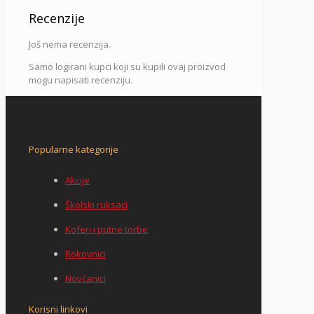
Recenzije
Još nema recenzija.
Samo logirani kupci koji su kupili ovaj proizvod
mogu napisati recenziju.
Popularne kategorije
Akcije
Školski ruksaci
Koferi i putne torbe
Rokovnici
Novčanici
Korisni linkovi