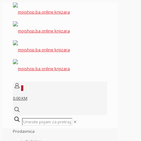
0
0.00 KM
✕
Prodavnica