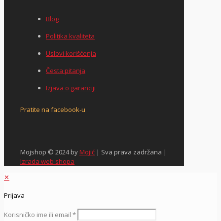
Blog
Politika kvaliteta
Uslovi korišćenja
Česta pitanja
Izjava o garanciji
Pratite na facebook-u
Mojshop © 2024 by
Mojić
| Sva prava zadržana |
Izrada web shopa
✕
Prijava
Korisničko ime ili email
*