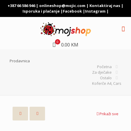
+387 66 586 946 |
onlineshop@mojic.com
|
Kontaktiraj nas
|
Isporuka i plaćanje
|
Facebook
|
Instagram
|
0
0.00 KM
Prodavnica
Početna
Za dječake
Ostalo
Koferče A4, Cars
Prikaži sve