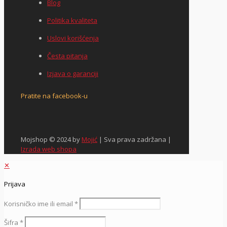
Blog
Politika kvaliteta
Uslovi korišćenja
Česta pitanja
Izjava o garanciji
Pratite na facebook-u
Mojshop © 2024 by
Mojić
| Sva prava zadržana |
Izrada web shopa
✕
Prijava
Korisničko ime ili email
*
Šifra
*