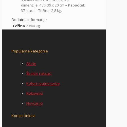
dimenzije: 48 x 39 x 20 cm – Kapacitet:
37 litara – Težina: 2,8 kg.
Dodatne informacije
Težina
2.800 kg
Popularne kategorije
Akcije
Školski ruksaci
Koferi i putne torbe
Rokovnici
Novčanici
Korisni linkovi