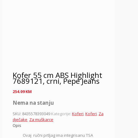
Kofer 55 cm ABS Highlight
7689121, crni, Pepe Jeans
254.09
KM
Nema na stanju
SKU:
8435578393049
Kategorije:
Koferi
,
Koferi
,
Za
dječake
,
Za muškarce
Opis
Ovaj ručni prtljag
ima integrisanu TSA