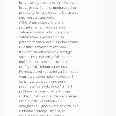
bravu za sigurno putovanje. Ova vrsta
brave je savršena za međunarodna
putovanja jer ju je odobrila Uprava za
sigurnost u transportu
(TSA).
Unutrašnjost kofera je
podijeljena na pretince nakon
zatvaranja dvostrukim patentnim
zatvaračem, s pregradom sa
patentnim zatvaračem s jedne strane
i vlastitim zatvorenim džepom i
trakama za pričvršćivanje s druge
strane.
Ima USB priključak tako da
možete puniti svoje elektronske
uređaje čak i tokom putovanja.
P
ovećava svoj kapacitet za 5 cm kada
vam je potrebno nekoliko dodatnih
centimetara za pohranu puno
predmeta “za svaki slučaj” ili malih
poklona za vaše voljene.
Gornja
ručka, dvostruka cijev za povlačenje i
četiri dvostruka kotača koji
omogućavaju glatko kotrljanje za lako
i udobno kretanje.
Dimenzije:
55x40x20/25 cm – Unutrašnje