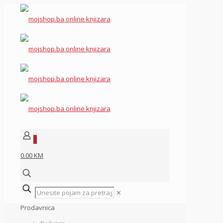
0
0.00 KM
✕
Prodavnica