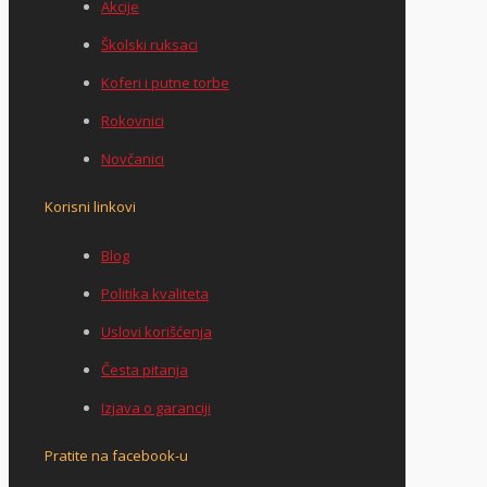
Akcije
Školski ruksaci
Koferi i putne torbe
Rokovnici
Novčanici
Korisni linkovi
Blog
Politika kvaliteta
Uslovi korišćenja
Česta pitanja
Izjava o garanciji
Pratite na facebook-u