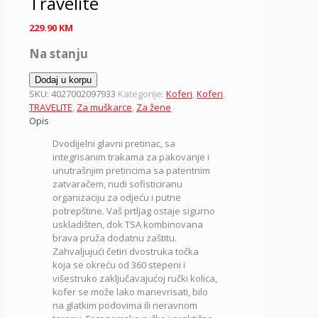
Travelite
229.90
KM
Na stanju
Kofer
Dodaj u korpu
55
SKU:
4027002097933
Kategorije:
Koferi
,
Koferi
,
cm
TRAVELITE
,
Za muškarce
,
Za žene
ABS
Opis
Dynamiic,
Dvodijelni glavni pretinac, sa
7000146-
integrisanim trakama za pakovanje i
87,
unutrašnjim pretincima sa patentnim
terakot,
zatvaračem, nudi sofisticiranu
Travelite
organizaciju za odjeću i putne
količina
potrepštine. Vaš prtljag ostaje sigurno
uskladišten, dok TSA kombinovana
brava pruža dodatnu zaštitu.
Zahvaljujući četiri dvostruka točka
koja se okreću od 360 stepeni i
višestruko zaključavajućoj ručki kolica,
kofer se može lako manevrisati, bilo
na glatkim podovima ili neravnom