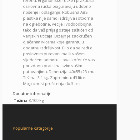
terenu. Ergonomske ručke i praktična
osnovna ručka osiguravaju udobno
nošenje i odlaganje. Robusna ABS
plastika nije samo izdržljiva i otporna
na ogrebotine, već je i vodoodbojna,
tako da vaš prtljag ostaje zaštićen od
vanjskih uticaja. Dizajn je zaokružen
ojačanim ivicama koje garantuju
dodatnu izdržljivost. Bilo da se radi o
poslovnim putovanjima ili vašem
sljedećem odmoru – ovaj kofer će vas
pouzdano pratiti na svim vašim
putovanjima. Dimenzija: 40x55x23 cm.
Težina: 3.1 kg. Zapremina: 43 litre.
Mogućnost proširenja do 5 cm.
Dodatne informacije
Težina
3.100 kg
Popularne kategorije