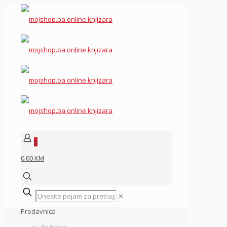
0
0.00 KM
✕
Prodavnica