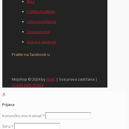
Blog
Politika kvaliteta
Uslovi korišćenja
Česta pitanja
Izjava o garanciji
Pratite na facebook-u
Mojshop © 2024 by
Mojić
| Sva prava zadržana |
Izrada web shopa
✕
Prijava
Korisničko ime ili email
*
Šifra
*