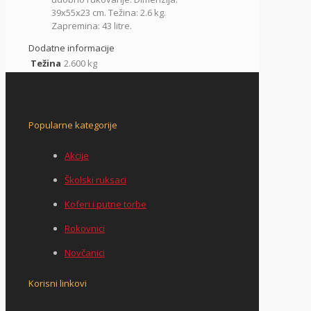
39x55x23 cm. Težina: 2.6 kg.
Zapremina: 43 litre.
Dodatne informacije
Težina
2.600 kg
Popularne kategorije
Akcije
Školski ruksaci
Koferi i putne torbe
Rokovnici
Novčanici
Korisni linkovi