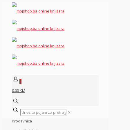
0
0.00 KM
✕
Prodavnica