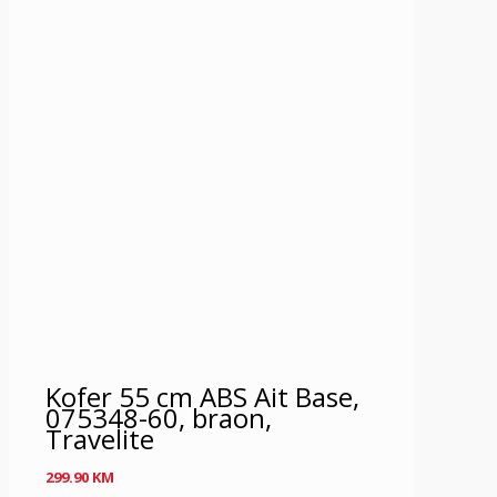
Kofer 55 cm ABS Ait Base,
075348-60, braon,
Travelite
299.90
KM