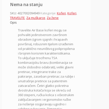
Nema na stanju
SKU:
4027002094949
Kategorije:
Koferi
,
Koferi
,
TRAVELITE
,
Za muškarce
,
Za žene
Opis
Travelite Air Base koferi mogu se
pohvaliti jedinstvenom završnom
obradom (igrom sjajnih i hrapavih
površina), robusnim tijelom izrađenim
od praktično neuništivog polipropilena
i brojnim korisnim karakteristikama.
To uključuje trocifrenu TSA
kombinacijsku bravu (kombinacija se
može slobodno odabrati), veliki glavni
pretinac, integrirane trake za
pakiranje, zaseban pretinac za rublje i
unutrašnje pretince sa patentnim
zatvaračem. Četiri glatko pokretna
dvostruka kotača koja se okreću od
360 stepeni, ručka kolica s višestrukim
zaključavanjem i ergonomske ručke
za nošenje osiguravaju ugodno i
udobno rukovanje. Dimenzija: