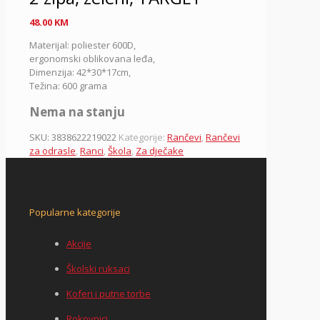
48.00
KM
Materijal: poliester 600D,
ergonomski oblikovana leđa,
Dimenzija: 42*30*17cm,
Težina: 600 grama
Nema na stanju
SKU:
3838622219022
Kategorije:
Rančevi
,
Rančevi
za odrasle
,
Ranci
,
Škola
,
Za dječake
Popularne kategorije
Akcije
Školski ruksaci
Koferi i putne torbe
Rokovnici