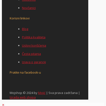
Novčanici
Korisni linkovi
Blog
Politika kvaliteta
Uslovi korišćenja
Česta pitanja
Izjava o garanciji
Pratite na facebook-u
Mojshop © 2024 by
Mojić
| Sva prava zadržana |
Izrada web shopa
✕