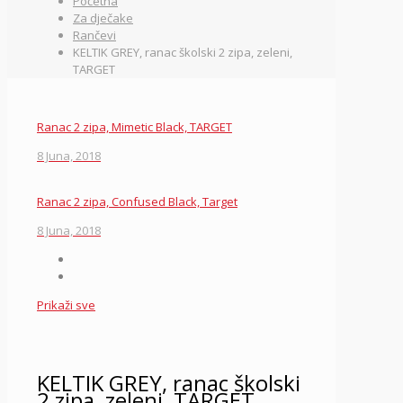
Početna
Za dječake
Rančevi
KELTIK GREY, ranac školski 2 zipa, zeleni,
TARGET
Ranac 2 zipa, Mimetic Black, TARGET
8 Juna, 2018
Ranac 2 zipa, Confused Black, Target
8 Juna, 2018
Prikaži sve
KELTIK GREY, ranac školski
2 zipa, zeleni, TARGET