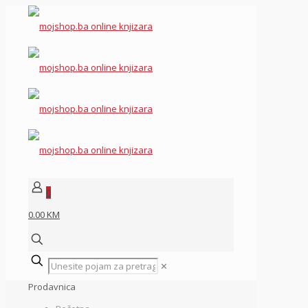
0
0.00 KM
✕
Prodavnica