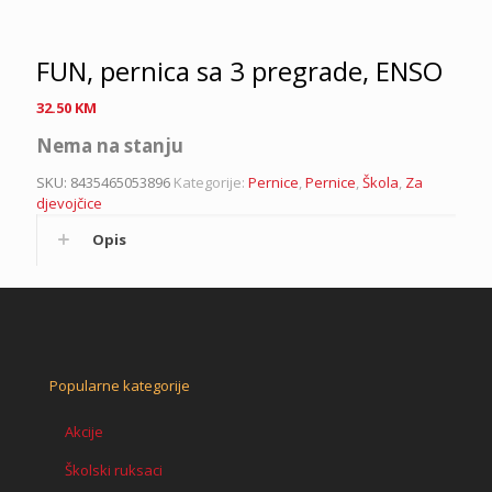
FUN, pernica sa 3 pregrade, ENSO
32.50
KM
Nema na stanju
SKU:
8435465053896
Kategorije:
Pernice
,
Pernice
,
Škola
,
Za
djevojčice
Opis
Popularne kategorije
Akcije
Školski ruksaci