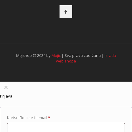
Mojshop © 2024 by
Mojić
| Sva prava zadržana |
Izrada
web shopa
✕
Prijava
Korisničko ime ili email
*