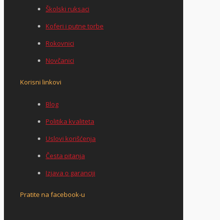
Školski ruksaci
Koferi i putne torbe
Rokovnici
Novčanici
Korisni linkovi
Blog
Politika kvaliteta
Uslovi korišćenja
Česta pitanja
Izjava o garanciji
Pratite na facebook-u