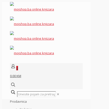
0
0.00 KM
✕
Prodavnica