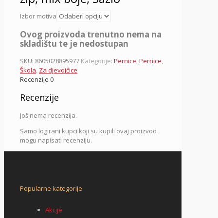
Izbor motiva
Ovog proizvoda trenutno nema na
skladištu te je nedostupan
SKU:
8605028895977
Kategorije:
Pernice
,
Pernice
,
Škola
,
Za djevojčice
Recenzije
0
Recenzije
Još nema recenzija.
Samo logirani kupci koji su kupili ovaj proizvod
mogu napisati recenziju.
Popularne kategorije
Akcije