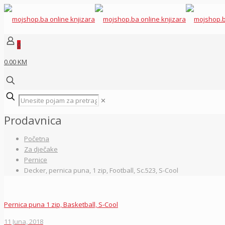
0
0.00 KM
✕
Prodavnica
Početna
Za dječake
Pernice
Decker, pernica puna, 1 zip, Football, Sc.523, S-Cool
Pernica puna 1 zip, Basketball, S-Cool
11 Juna, 2018