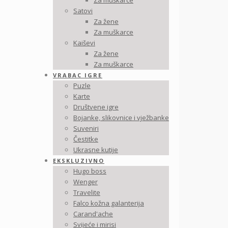
Za muškarce
Satovi
Za žene
Za muškarce
Kaiševi
Za žene
Za muškarce
VRABAC IGRE
Puzle
Karte
Društvene igre
Bojanke, slikovnice i vježbanke
Suveniri
Čestitke
Ukrasne kutije
EKSKLUZIVNO
Hugo boss
Wenger
Travelite
Falco kožna galanterija
Carand'ache
Svijeće i mirisi