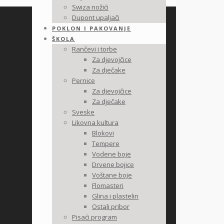
Swiza nožići
Dupont upaljači
POKLON I PAKOVANJE
ŠKOLA
Rančevi i torbe
Za djevojčice
Za dječake
Pernice
Za djevojčice
Za dječake
Sveske
Likovna kultura
Blokovi
Tempere
Vodene boje
Drvene bojice
Voštane boje
Flomasteri
Glina i plastelin
Ostali pribor
Pisaći program