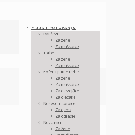
MODA I PUTOVANJA
Rančevi
Za žene
Za muškarce
Torbe
Za žene
Za muškarce
Koferi i putne torbe
Za žene
Za muškarce
Za djevojčice
Za dječake
Neseseri i torbice
Za djecu
Za odrasle
Novčanici
Za žene