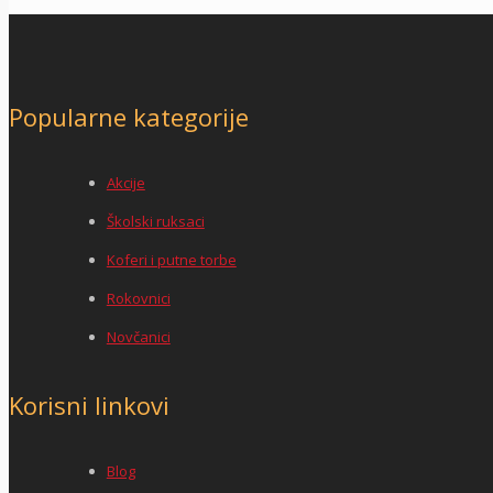
Popularne kategorije
Akcije
Školski ruksaci
Koferi i putne torbe
Rokovnici
Novčanici
Korisni linkovi
Blog