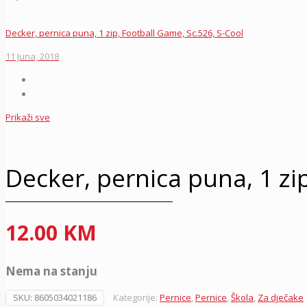
Decker, pernica puna, 1 zip, Football Game, Sc.526, S-Cool
11 Juna, 2018
Prikaži sve
Decker, pernica puna, 1 zip
12.00
KM
Nema na stanju
SKU:
8605034021186
Kategorije:
Pernice
,
Pernice
,
Škola
,
Za dječake