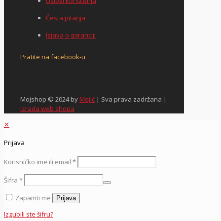
Uslovi korišćenja
Česta pitanja
Izjava o garanciji
Pratite na facebook-u
Mojshop © 2024 by
Mojić
| Sva prava zadržana |
Izrada web shopa
✕
Prijava
Korisničko ime ili email
*
Šifra
*
Zapamti me
Prijava
Izgubili ste šifru?