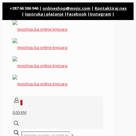
+387 66 586 946 |
onlineshop@mojic.com
|
Kontaktiraj nas
|
Isporuka i plaćanje
|
Facebook
|
Instagram
|
0
0.00 KM
✕