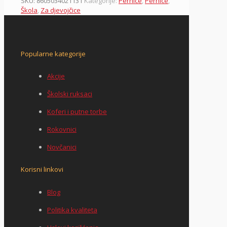
SKU:
8605034021131
Kategorije:
Pernice
,
Pernice
,
Škola
,
Za djevojčice
Popularne kategorije
Akcije
Školski ruksaci
Koferi i putne torbe
Rokovnici
Novčanici
Korisni linkovi
Blog
Politika kvaliteta