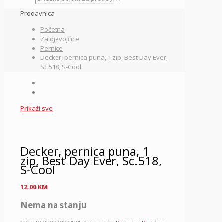
Prodavnica
Početna
Za djevojčice
Pernice
Decker, pernica puna, 1 zip, Best Day Ever,
Sc.518, S-Cool
Prikaži sve
Decker, pernica puna, 1
zip, Best Day Ever, Sc.518,
S-Cool
12.00
KM
Nema na stanju