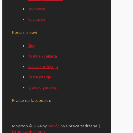
Rokovnici
Novčanici
Korisni linkovi
Blog
Politika kvaliteta
Uslovi korišćenja
Česta pitanja
Izjava o garanciji
Pratite na facebook-u
Mojshop © 2024 by
Mojić
| Sva prava zadržana |
Izrada web shopa