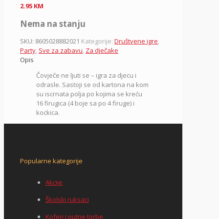
2.95
KM
Nema na stanju
SKU:
8605028882021
Kategorije:
Društvene igre
,
Party
,
Sve za zabavu
,
Za dječake
Opis
Čovječe ne ljuti se – igra za djecu i
odrasle. Sastoji se od kartona na kom
su iscrnata polja po kojima se kreću
16 firugica (4 boje sa po 4 firuge) i
kockica.
Popularne kategorije
Akcije
Školski ruksaci
Koferi i putne torbe