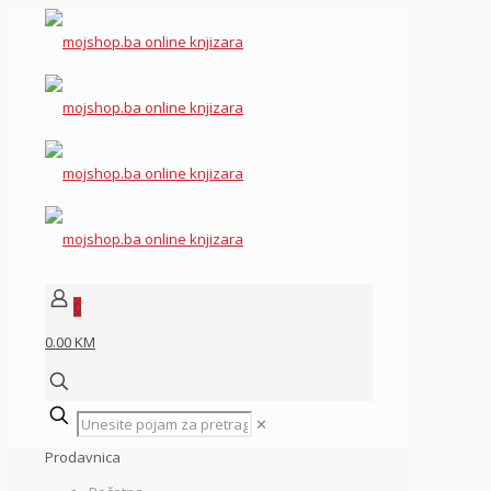
0
0.00 KM
✕
Prodavnica