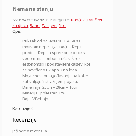
Nema na stanju
SKU:
8435306270970
Kategorije:
Rančevi
,
Rančevi
za djecu
,
Ranci
,
Za djevojčice
Opis
Ruksak od poliestera i PVC-a sa
motivom Pepeljuge. Bočni džep i
prednji džep za spremanje boce s
vodom, mali pribor i ručak. Širok,
ergonomski i podstavljeni kaiševi koji
se savršeno uklapaju na leđa.
Mogućnost prilagođavanja na kofer
zahvaljujući stražnjem pojasu.
Dimenzije:
23cm – 28cm – 10cm
Materijal:
poliester i PVC
Boja: Višebojna
Recenzije
0
Recenzije
Još nema recenzija.