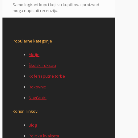
Samo logirani kupci koji su kupili ovaj proizvod
mogu napisati recenziju.
Popularne kategorije
Akcije
Školski ruksaci
Koferi i putne torbe
Rokovnici
Novčanici
Korisni linkovi
Blog
Politika kvaliteta