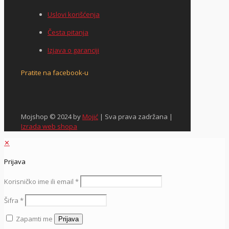
Uslovi korišćenja
Česta pitanja
Izjava o garanciji
Pratite na facebook-u
Mojshop © 2024 by
Mojić
| Sva prava zadržana |
Izrada web shopa
✕
Prijava
Korisničko ime ili email
*
Šifra
*
Zapamti me
Prijava