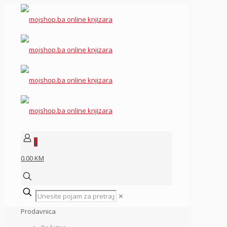
0
0.00 KM
✕
Prodavnica