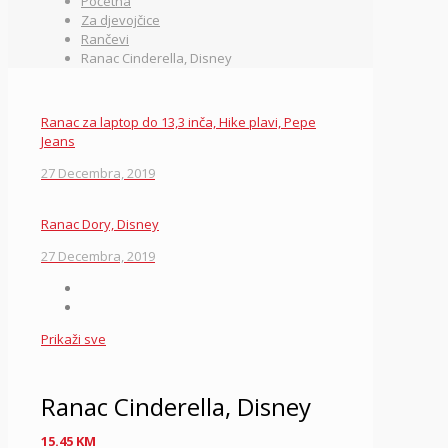
Početna
Za djevojčice
Rančevi
Ranac Cinderella, Disney
Ranac za laptop do 13,3 inča, Hike plavi, Pepe
Jeans
27 Decembra, 2019
Ranac Dory, Disney
27 Decembra, 2019
Prikaži sve
Ranac Cinderella, Disney
15.45
KM